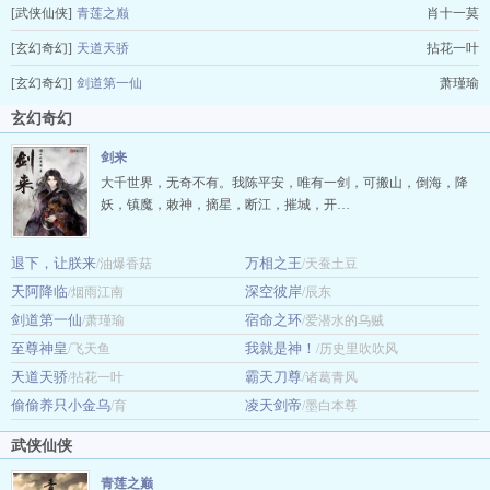
[武侠仙侠]
青莲之巅
肖十一莫
[玄幻奇幻]
天道天骄
拈花一叶
[玄幻奇幻]
剑道第一仙
萧瑾瑜
玄幻奇幻
剑来
大千世界，无奇不有。我陈平安，唯有一剑，可搬山，倒海，降
妖，镇魔，敕神，摘星，断江，摧城，开…
退下，让朕来
万相之王
/油爆香菇
/天蚕土豆
天阿降临
深空彼岸
/烟雨江南
/辰东
剑道第一仙
宿命之环
/萧瑾瑜
/爱潜水的乌贼
至尊神皇
我就是神！
/飞天鱼
/历史里吹吹风
天道天骄
霸天刀尊
/拈花一叶
/诸葛青风
偷偷养只小金乌
凌天剑帝
/育
/墨白本尊
武侠仙侠
青莲之巅