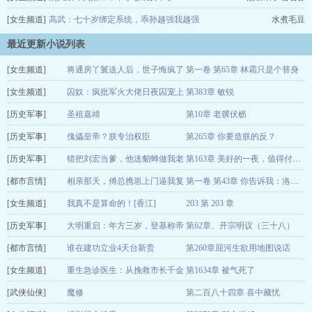
[女生频道]
高武：七十岁绑定系统，乖孙越强我越强
水煮毛豆
最近更新小说列表
[女生频道]
将通房丫鬟送人后，世子悔疯了
第一卷 第65章 林霜只是个替身
[女生频道]
青简
囚奴：疯批军火大佬日夜囚宠上
第383章 敏锐
06-30
[历史军事]
瘾
圣祖嘉靖
第10章 老骥伏枥
慕晨阳
06-30
[历史军事]
凤凰3.5
傀儡皇帝？朕专治权臣
第265章 你要造朕的反？
06-30
[历史军事]
青红
错把刘宏当爹，他送貂蝉做我老
06-30
第163章 美好的一夜，值得付出全部精力
[都市言情]
婆
相亲那天，傅总携崽上门逼我复
吾名张飞
06-30
第一卷 第43章 你告诉我：洛洛是谁?
[女生频道]
婚
我真不是算命的！[香江]
203 第 203 章
阿秋阿秋
06-30
[历史军事]
湖涂
大明重启：年方三岁，登基称帝
第62章、开宗明议（三十八）
06-30
[都市言情]
独孤世遗
谁在建功立业4天台新贵
第260章屈河生欲用地图说话
06-30
[女生频道]
寂寞的时候很冷
重生急诊医生：从挽救市长千金
第1634章 被气死了
06-30
[武侠仙侠]
开始
魔修
第二百八十四章 喜中藏忧
纸扇不用扇
06-30