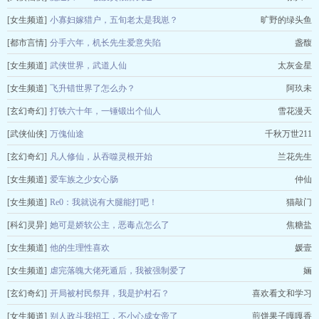
[女生频道]
小寡妇嫁猎户，五旬老太是我崽？
旷野的绿头鱼
[都市言情]
分手六年，机长先生爱意失陷
盏馥
[女生频道]
武侠世界，武道人仙
太灰金星
[女生频道]
飞升错世界了怎么办？
阿玖未
[玄幻奇幻]
打铁六十年，一锤锻出个仙人
雪花漫天
[武侠仙侠]
万傀仙途
千秋万世211
[玄幻奇幻]
凡人修仙，从吞噬灵根开始
兰花先生
[女生频道]
爱车族之少女心肠
仲仙
[女生频道]
Re0：我就说有大腿能打吧！
猫敲门
[科幻灵异]
她可是娇软公主，恶毒点怎么了
焦糖盐
[女生频道]
他的生理性喜欢
媛壹
[女生频道]
虐完落魄大佬死遁后，我被强制爱了
婳
[玄幻奇幻]
开局被村民祭拜，我是护村石？
喜欢看文和学习
[女生频道]
别人政斗我招工，不小心成女帝了
煎饼果子嘎嘎香