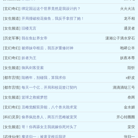
[玄幻奇幻]
绑定国运这个世界竟然是我设计的？
火火火法
[女生频道]
开局撞破校花偷鱼，我反手拿捏了她！
龙不相
[女生频道]
旧楼无言
通灵者
[历史军事]
我在鱼缸养女帝
潇湘公子滴水穿石
[玄幻奇幻]
被师妹夺根后，我百岁重修封神
咆哮公羊
[玄幻奇幻]
妖者为王
妖夜本尊
[女生频道]
御风剑客亚索
陌忻
[都市言情]
陆栖年，别碰我，算我求你
x虾皮
[都市言情]
每天一个亿，开局和校花签订契约
滴滴滴哒三号
[女生频道]
篮球之救赎梦想
叁两
[玄幻奇幻]
丑雌觉醒双异能，八个兽夫跪求宠
金水媚
[科幻灵异]
偷养疯批兽人，两百斤恶雌被宠哭
开心转圈圈
[女生频道]
哥！你再舔女主我就嫁你死对头了
棠荧
[武侠仙侠]
魔道归一：被废灵根后我逆
张归一