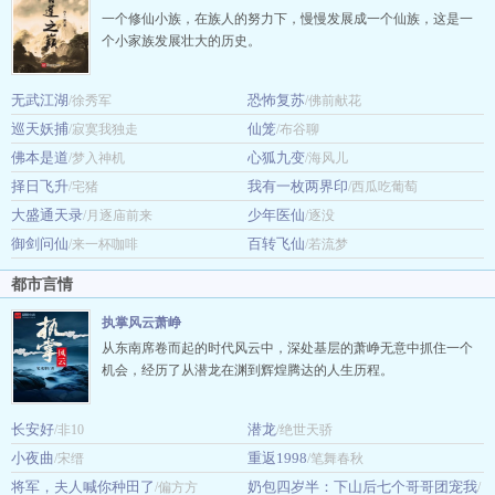
一个修仙小族，在族人的努力下，慢慢发展成一个仙族，这是一
个小家族发展壮大的历史。
无武江湖
恐怖复苏
/徐秀军
/佛前献花
巡天妖捕
仙笼
/寂寞我独走
/布谷聊
佛本是道
心狐九变
/梦入神机
/海风儿
择日飞升
我有一枚两界印
/宅猪
/西瓜吃葡萄
大盛通天录
少年医仙
/月逐庙前来
/逐没
御剑问仙
百转飞仙
/来一杯咖啡
/若流梦
都市言情
执掌风云萧峥
从东南席卷而起的时代风云中，深处基层的萧峥无意中抓住一个
机会，经历了从潜龙在渊到辉煌腾达的人生历程。
长安好
潜龙
/非10
/绝世天骄
小夜曲
重返1998
/宋缙
/笔舞春秋
将军，夫人喊你种田了
奶包四岁半：下山后七个哥哥团宠我
/偏方方
/