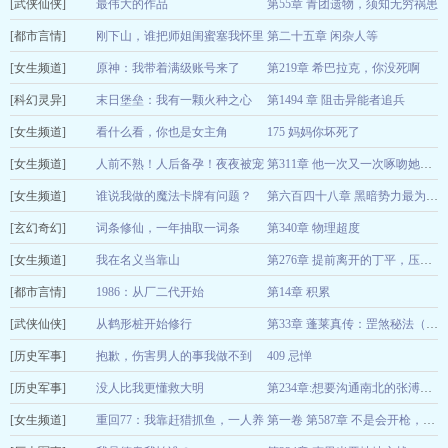
[武侠仙侠]
犹寒
最伟大的作品
第55章 青团遗物，须知无穷祸患
06-30
[都市言情]
三無偽海歸
刚下山，谁把师姐闺蜜塞我怀里
第二十五章 闲杂人等
06-30
[女生频道]
了
原神：我带着满级账号来了
第219章 希巴拉克，你没死啊
刘坏熊
06-30
[科幻灵异]
我只是好玩
末日堡垒：我有一颗火种之心
第1494 章 阻击异能者追兵
06-30
[女生频道]
鱼丸面没鱼丸
看什么看，你也是女主角
175 妈妈你坏死了
06-30
[女生频道]
墨上易白
人前不熟！人后备孕！夜夜被宠
06-30
第311章 他一次又一次啄吻她的唇
[女生频道]
亲
谁说我做的魔法卡牌有问题？
墨刀客
06-30
第六百四十八章 黑暗势力最为伟大的‘二五仔’诞生！’
[玄幻奇幻]
我真不会飞
词条修仙，一年抽取一词条
第340章 物理超度
06-30
[女生频道]
不负鸳鸯不负仙
我在名义当靠山
06-30
第276章 提前离开的丁平，压抑的餐厅
[都市言情]
骑着熊猫追松鼠
1986：从厂二代开始
第14章 积累
06-30
[武侠仙侠]
一二32
从鹤形桩开始修行
06-30
第33章 蓬莱真传：罡煞秘法（第3更求月票）
[历史军事]
中原五百
抱歉，伤害男人的事我做不到
409 忌惮
06-30
[历史军事]
（女尊）
没人比我更懂救大明
老天鹅啊
06-30
第234章:想要沟通南北的张溥与地租能减，但不能惯刁民这个臭毛病
[女生频道]
小兵王2
重回77：我靠赶猎抓鱼，一人养
06-30
第一卷 第587章 不是会开枪，就能成为职业猎人