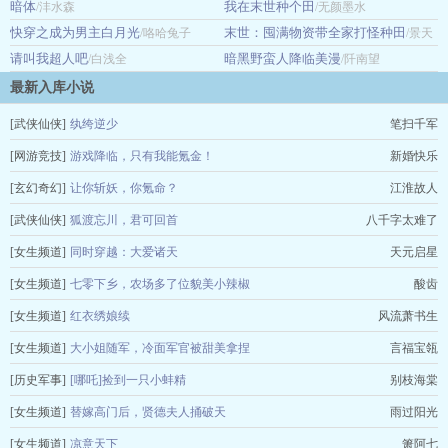
暗体
我在末世种个田
/沣水森
/无颜墨水
快穿之成为男主白月光
末世：囤满物资带全家打怪种田
/咯哈兔子
/景天
请叫我超人吧
暗黑野蛮人降临美漫
/白浅全
胧月
/阡南望
最新入库小说
[武侠仙侠]
纨绔逆少
笔扫千军
[网游竞技]
游戏降临，只有我能氪金！
新婚快乐
[玄幻奇幻]
让你斩妖，你氪命？
江淮故人
[武侠仙侠]
狐渡忘川，君可回首
八千字太难了
[女生频道]
同时穿越：大爱诸天
天元启星
[女生频道]
七零下乡，农场多了位貌美小辣椒
酸齿
[女生频道]
红衣绣娘续
风流萧书生
[女生频道]
大小姐随军，冷面军官被甜美拿捏
言福宝瓴
[历史军事]
[哪吒]捡到一只小蚌精
别枝海棠
[女生频道]
替嫁高门后，贤德夫人捅破天
雨过阳光
[女生频道]
凉意天下
箫阿七