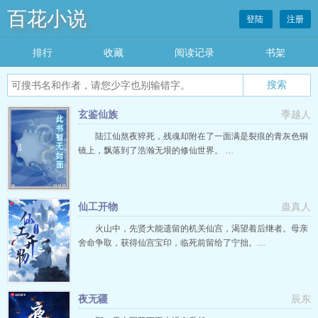
百花小说
登陆
注册
排行
收藏
阅读记录
书架
玄鉴仙族
季越人
陆江仙熬夜猝死，残魂却附在了一面满是裂痕的青灰色铜
镜上，飘落到了浩瀚无垠的修仙世界。 …
仙工开物
蛊真人
火山中，先贤大能遗留的机关仙宫，渴望着后继者。母亲
舍命争取，获得仙宫宝印，临死前留给了宁拙。…
夜无疆
辰东