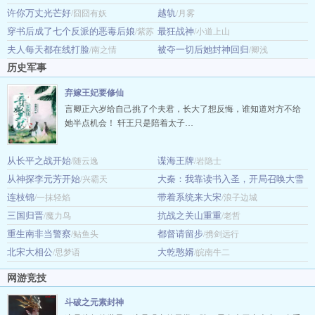
许你万丈光芒好
越轨
/囧囧有妖
金糕
/月雾
穿书后成了七个反派的恶毒后娘
最狂战神
/紫苏
/小道上山
夫人每天都在线打脸
被夺一切后她封神回归
一叶
/南之情
/卿浅
历史军事
弃嫁王妃要修仙
言卿正六岁给自己挑了个夫君，长大了想反悔，谁知道对方不给
她半点机会！ 轩王只是陪着太子…
从长平之战开始
谍海王牌
/随云逸
/岩隐士
从神探李元芳开始
大秦：我靠读书入圣，开局召唤大雪
/兴霸天
连枝锦
龙骑！
带着系统来大宋
/一抹轻焰
/黑的蚂蚁
/浪子边城
三国归晋
抗战之关山重重
/魔力鸟
/老哲
重生南非当警察
都督请留步
/鲇鱼头
/携剑远行
北宋大相公
大乾憨婿
/思梦语
/皖南牛二
网游竞技
斗破之元素封神