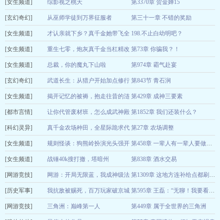
[女生频道]
白特慢啊
综影视之桃夭
第3370章 贺金婵15
06-30
[玄幻奇幻]
兰萨笑笑生
从巫师学徒到万界征服者
第三十一章 不错的奖励
06-30
[女生频道]
竹围月色
才认亲就下乡？真千金她带飞全
198.不止白幼明吧？
06-30
[女生频道]
家
重生七零，炮灰真千金当杠精改
第73章 你骗我？！
青山笑谈
06-30
[女生频道]
命
总裁，你的魔丸下山啦
第974章 霸气赴宴
这边的山
06-30
[玄幻奇幻]
士子之心
武道长生：从猎户开始加点修行
第843节 青石涧
06-30
[女生频道]
尼罗河
揭开记忆的被褥，抱走往昔的涟
第429章 成神三要素
06-30
[都市言情]
漪
让你代管废材班，怎么成武神殿
第1852章 我们还装什么？
量产型群玉阁
06-30
[科幻灵异]
了
真千金农场种田，全星际跪求代
第27章 农场调整
向阳的心
06-30
[女生频道]
购
规则怪谈：狗熊岭扮演光头强开
豪饮小甜水
06-30
第458章 一辈人有一辈人要做的事情
[女生频道]
始
战锤40k搜打撤，塔暗州
第838章 酒水交易
故梦的青春
06-30
[网游竞技]
啊，生活
网游：开局无限蓝，我成神级法
06-30
第1309章 这地方连补给点都刷出来了？
[历史军事]
师
我抗敌被赐死，百万玩家破京城
幽幽子
06-30
第595章 王磊：“无聊！我要看到血流成河。”
[网游竞技]
起名真难6
三角洲：巅峰第一人
第449章 属于全世界的三角洲
06-30