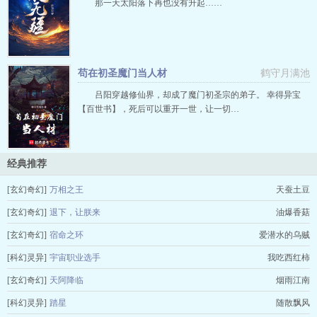
那一天太阳落下再也没有升起……
苟在初圣魔门当人材
鹤守月满池
吕阳穿越修仙界，却成了魔门初圣宗的弟子。 幸得异宝
【百世书】，死后可以重开一世，让一切…
经典推荐
[玄幻奇幻]
万相之王
天蚕土豆
[玄幻奇幻]
退下，让朕来
油爆香菇
[玄幻奇幻]
宿命之环
爱潜水的乌贼
[科幻灵异]
宇宙职业选手
我吃西红柿
[玄幻奇幻]
天阿降临
烟雨江南
[科幻灵异]
踏星
随散飘风