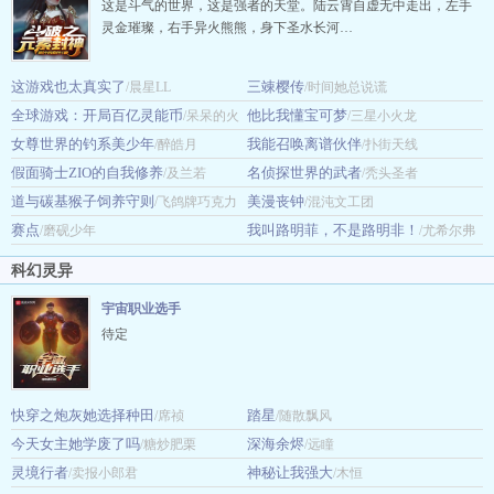
这是斗气的世界，这是强者的天堂。陆云霄自虚无中走出，左手
灵金璀璨，右手异火熊熊，身下圣水长河…
这游戏也太真实了
三竦樱传
/晨星LL
/时间她总说谎
全球游戏：开局百亿灵能币
他比我懂宝可梦
/呆呆的火
/三星小火龙
女尊世界的钓系美少年
我能召唤离谱伙伴
球
/醉皓月
/扑街天线
假面骑士ZIO的自我修养
名侦探世界的武者
/及兰若
/秃头圣者
道与碳基猴子饲养守则
美漫丧钟
/飞鸽牌巧克力
/混沌文工团
赛点
我叫路明菲，不是路明非！
/磨砚少年
/尤希尔弗
洛让梅尔
科幻灵异
宇宙职业选手
待定
快穿之炮灰她选择种田
踏星
/席祯
/随散飘风
今天女主她学废了吗
深海余烬
/糖炒肥栗
/远瞳
灵境行者
神秘让我强大
/卖报小郎君
/木恒