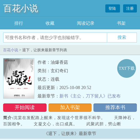
百花小说
登陆
注册
排行
收藏
阅读记录
书架
百花小说
> 退下，让朕来最新章节列表
作者：油爆香菇
TXT下载
类别：玄幻奇幻
状态：连载
最后更新：2025-10-08 20:52
最新章节：
新书《主公，刀下留人》已发布
开始阅读
加入书架
推荐本书
简介:
沈棠在发配路上醒来，发现这个世界很不科学。 天降神石，
百国相争。 文凝文心，出口成真。 武聚武胆，劈山断
海。 她以为的小白脸，一句“横枪跃马”，下一秒甲胄附身，长枪
《退下，让朕来》最新章节
在手，一人成军，千军万马能杀个七进…