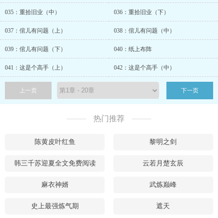
035：重拾旧业（中）
036：重拾旧业（下）
037：倌儿有问题（上）
038：倌儿有问题（中）
039：倌儿有问题（下）
040：纸上布阵
041：这是个高手（上）
042：这是个高手（中）
上一页
下一页
热门推荐
陈黄皮叶红鱼
黎明之剑
韩三千苏迎夏全文免费阅读
云若月楚玄辰
麻衣神婿
武炼巅峰
史上最强炼气期
遮天