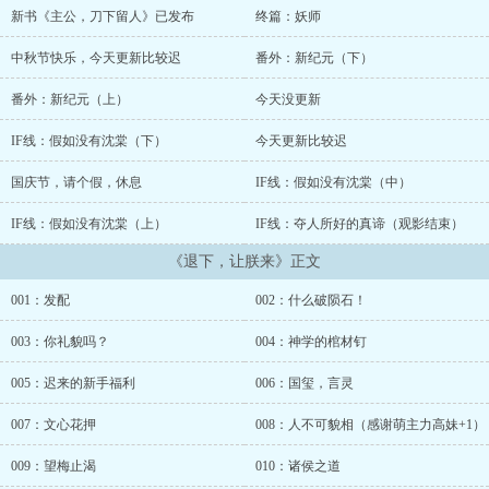
新书《主公，刀下留人》已发布
终篇：妖师
中秋节快乐，今天更新比较迟
番外：新纪元（下）
番外：新纪元（上）
今天没更新
IF线：假如没有沈棠（下）
今天更新比较迟
国庆节，请个假，休息
IF线：假如没有沈棠（中）
IF线：假如没有沈棠（上）
IF线：夺人所好的真谛（观影结束）
《退下，让朕来》正文
001：发配
002：什么破陨石！
003：你礼貌吗？
004：神学的棺材钉
005：迟来的新手福利
006：国玺，言灵
007：文心花押
008：人不可貌相（感谢萌主力高妹+1）
009：望梅止渴
010：诸侯之道