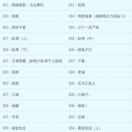
011：风驰电掣，大运摩托
012：投宿
013：雨夜
014：明哲保身（感谢萌主力高妹+2）
015：四等不更
016：少了一具尸体
017：耻辱（上）
018：耻辱（中）
019：耻辱（下）
020：瞎落户口
021：王者荣耀，妙笔计划 终于上线啦
022：下毒
023：田师
024：孝城
025：面善
026：互为工具人
027：入城
028：小娘子~
029：做赌
030：救我！
031：市容
032：交谈
033：褚老先生
034：重拾旧业（上）