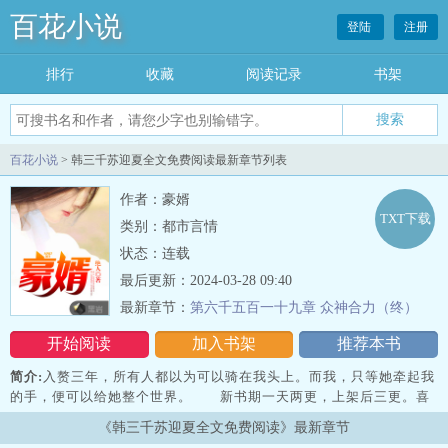
百花小说
登陆
注册
排行
收藏
阅读记录
书架
百花小说
> 韩三千苏迎夏全文免费阅读最新章节列表
作者：豪婿
TXT下载
类别：都市言情
状态：连载
最后更新：2024-03-28 09:40
最新章节：
第六千五百一十九章 众神合力（终）
开始阅读
加入书架
推荐本书
简介:
入赘三年，所有人都以为可以骑在我头上。而我，只等她牵起我
的手，便可以给她整个世界。 新书期一天两更，上架后三更。喜
欢的多多支持，点个收藏，谢谢各位大佬。
《韩三千苏迎夏全文免费阅读》最新章节