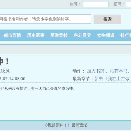
账号：
密码：
都市言情
历史军事
网游竞技
科幻灵异
女生频道
排行
神！
吹吹风
动作：
加入书架
、
推荐本书
7-14 08:00
最新章节：
新书《我在上古做
。他从来没有想过，有一天自己会真的成为神。
《我就是神！》最新章节