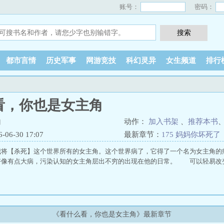
账号：
密码：
都市言情
历史军事
网游竞技
科幻灵异
女生频道
排行
看，你也是女主角
白
动作：
加入书架
、
推荐本书
6-30 17:07
最新章节：
175 妈妈你坏死了
我将【杀死】这个世界所有的女主角。这个世界病了，它得了一个名为女主角
好像有点大病，污染认知的女主角层出不穷的出现在他的日常。 可以轻易改
《看什么看，你也是女主角》最新章节