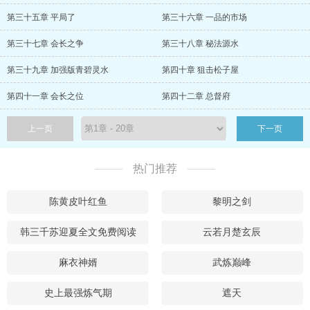
第三十五章 平局了
第三十六章 一品的市场
第三十七章 会长之争
第三十八章 秘法源水
第三十九章 加强版青碧灵水
第四十章 狙击松子屋
第四十一章 会长之位
第四十二章 总督府
上一页
下一页
热门推荐
陈黄皮叶红鱼
黎明之剑
韩三千苏迎夏全文免费阅读
云若月楚玄辰
麻衣神婿
武炼巅峰
史上最强炼气期
遮天