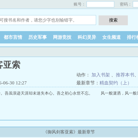
账号：
密码：
都市言情
历史军事
网游竞技
科幻灵异
女生频道
排行
客亚索
动作：
加入书架
、
推荐本书
6-30 12:27
最新章节：
精血契约（上）
身。吾虽浪迹天涯却未迷失本心。吾之初心永世不忘。 风一般潇洒，风一般
《御风剑客亚索》最新章节