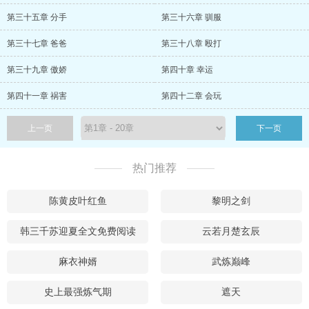
第三十五章 分手
第三十六章 驯服
第三十七章 爸爸
第三十八章 殴打
第三十九章 傲娇
第四十章 幸运
第四十一章 祸害
第四十二章 会玩
上一页
下一页
热门推荐
陈黄皮叶红鱼
黎明之剑
韩三千苏迎夏全文免费阅读
云若月楚玄辰
麻衣神婿
武炼巅峰
史上最强炼气期
遮天