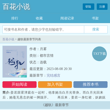
百花小说
登陆
注册
排行
收藏
阅读记录
书架
百花小说
> 越轨最新章节列表
作者：月雾
TXT下载
类别：都市言情
状态：连载
最后更新：2023-08-08 20:30
最新章节：
完结感言
开始阅读
加入书架
推荐本书
简介:
姜若跟霍津庭在一起时，他拿她当白月光替身。而白月光回来
后，她毫无悬念的被一脚踹开。 再后来，姜若一身红裙，妖娆妩
媚，于男人堆里春风得意。终于有一天，霍津庭逮到姜若，将她死死
《越轨》最新章节
抵在酒吧门口，双眼猩红，声音沙哑…