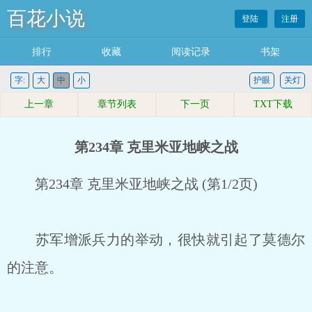
百花小说
登陆
注册
排行
收藏
阅读记录
书架
字:
大
中
小
护眼
关灯
上一章
章节列表
下一页
TXT下载
第234章 克里米亚地峡之战
第234章 克里米亚地峡之战 (第1/2页)
苏军增派兵力的举动，很快就引起了莫德尔
的注意。