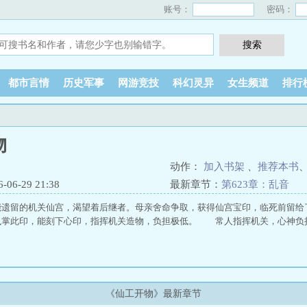
账号：
密码：
都市言情
历史军事
网游竞技
科幻灵异
女生频道
排行
物
动作：
加入书架
、
推荐本书
6-29 21:38
最新章节：
第623章：乱音
能遗留的机关仙宫，渴望着后继者。母亲舍命争取，获得仙宫宝印，临死前留
执掌此印，能刻下心印，指挥机关造物，负担极低。 常人指挥机关，心神负
《仙工开物》最新章节