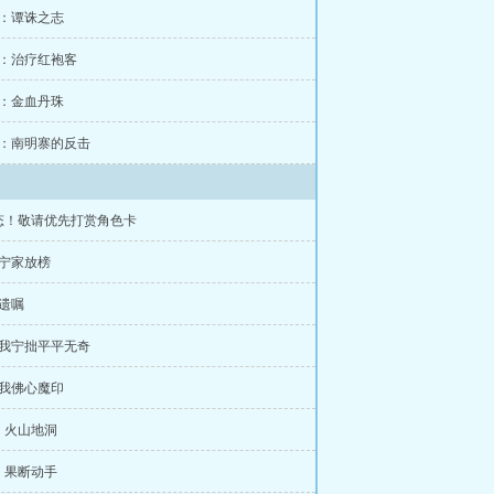
章：谭诛之志
章：治疗红袍客
章：金血丹珠
章：南明寨的反击
态！敬请优先打赏角色卡
：宁家放榜
遗嘱
：我宁拙平平无奇
：我佛心魔印
：火山地洞
：果断动手