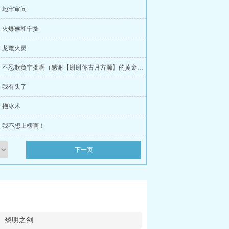
：地牢审问
：火爆猴和宁拙
：龙鼋火灵
第22章：不忍欺负宁拙啊（感谢【谢谢你古月方源】的黄金盟！）
：我有头了
：抱冰术
：我不想上榜啊！
下一页
黎明之剑