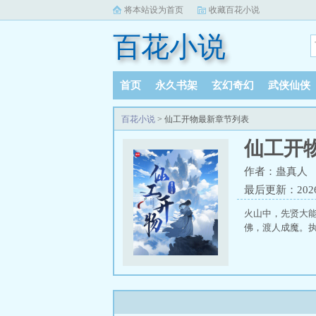
将本站设为首页
收藏百花小说
百花小说
首页
永久书架
玄幻奇幻
武侠仙侠
百花小说
> 仙工开物最新章节列表
仙工开
作者：蛊真人
最后更新：2026-0
火山中，先贤大
佛，渡人成魔。