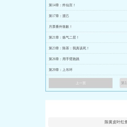
第14章：炸仙宫！
第17章：渡己
月票番外致歉！
第21章：炼气二层！
第23章：陈茶：我真该死！
第26章：用手臂跑跳
第29章：上吊环
上一页
陈黄皮叶红