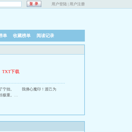
用户登陆
|
用户注册
榜单
收藏榜单
阅读记录
、
TXT下载
给了宁拙。 我佛心魔印！渡己为
担极重。…