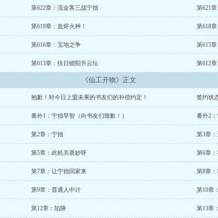
第622章：流金客三战宁拙
第621
第619章：血烬火种！
第618
第616章：宝地之争
第615
第613章：扶日锁阳升云坛
第612
《仙工开物》正文
抱歉！对今日上盟未果的书友们的补偿约定！
签约状
番外1：宁拙早智（向书友们致歉！）
番外2
第2章：宁拙
第3章：
第5章：此机关甚妙呀
第6章
第7章：让宁拙回家来
第8章
第9章：普通人中计
第10章
第12章：陷阱
第13章