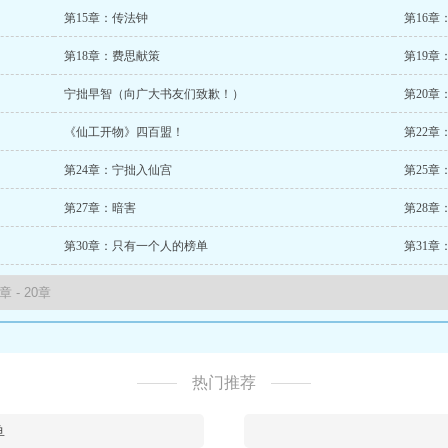
第15章：传法钟
第16章
第18章：费思献策
第19章
宁拙早智（向广大书友们致歉！）
第20章
《仙工开物》四百盟！
第24章：宁拙入仙宫
第25章
第27章：暗害
第28章
第30章：只有一个人的榜单
第31章
热门推荐
鱼