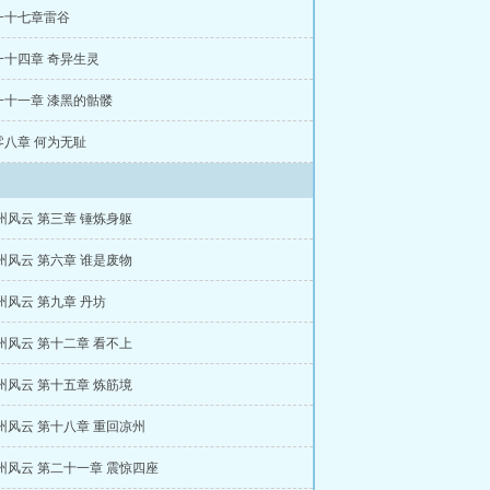
一十七章雷谷
一十四章 奇异生灵
一十一章 漆黑的骷髅
零八章 何为无耻
州风云 第三章 锤炼身躯
州风云 第六章 谁是废物
州风云 第九章 丹坊
州风云 第十二章 看不上
州风云 第十五章 炼筋境
州风云 第十八章 重回凉州
州风云 第二十一章 震惊四座