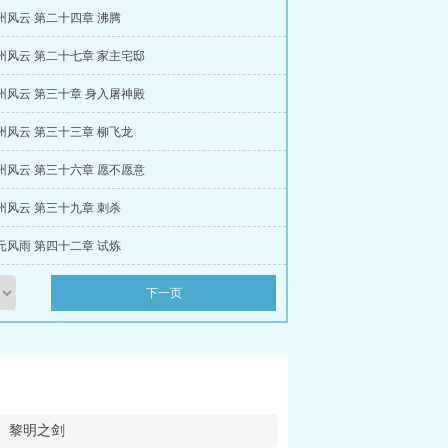
州风云 第二十四章 沸腾
州风云 第二十七章 家主宅邸
州风云 第三十章 身入屠神殿
州风云 第三十三章 柳飞龙
州风云 第三十六章 愿不愿意
州风云 第三十九章 刺杀
元风雨 第四十二章 试炼
下一页
黎明之剑