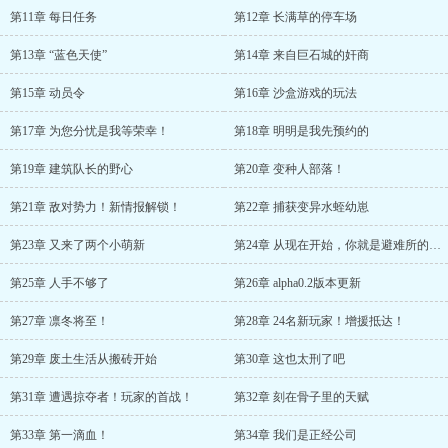
第11章 每日任务
第12章 长满草的停车场
第13章 “蓝色天使”
第14章 来自巨石城的奸商
第15章 动员令
第16章 沙盒游戏的玩法
第17章 为您分忧是我等荣幸！
第18章 明明是我先预约的
第19章 建筑队长的野心
第20章 变种人部落！
第21章 敌对势力！新情报解锁！
第22章 捕获变异水蛭幼崽
第23章 又来了两个小萌新
第24章 从现在开始，你就是避难所的厨子了！
第25章 人手不够了
第26章 alpha0.2版本更新
第27章 凛冬将至！
第28章 24名新玩家！增援抵达！
第29章 废土生活从搬砖开始
第30章 这也太刑了吧
第31章 遭遇掠夺者！玩家的首战！
第32章 刻在骨子里的天赋
第33章 第一滴血！
第34章 我们是正经公司