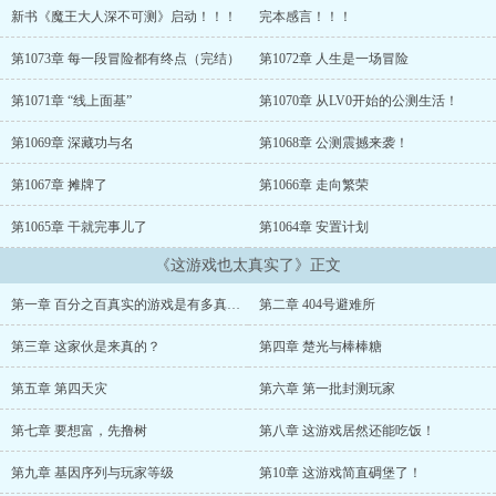
新书《魔王大人深不可测》启动！！！
完本感言！！！
第1073章 每一段冒险都有终点（完结）
第1072章 人生是一场冒险
第1071章 “线上面基”
第1070章 从LV0开始的公测生活！
第1069章 深藏功与名
第1068章 公测震撼来袭！
第1067章 摊牌了
第1066章 走向繁荣
第1065章 干就完事儿了
第1064章 安置计划
《这游戏也太真实了》正文
第一章 百分之百真实的游戏是有多真实？
第二章 404号避难所
第三章 这家伙是来真的？
第四章 楚光与棒棒糖
第五章 第四天灾
第六章 第一批封测玩家
第七章 要想富，先撸树
第八章 这游戏居然还能吃饭！
第九章 基因序列与玩家等级
第10章 这游戏简直碉堡了！