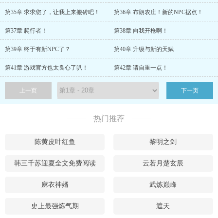
第35章 求求您了，让我上来搬砖吧！
第36章 布朗农庄！新的NPC据点！
第37章 爬行者！
第38章 向我开枪啊！
第39章 终于有新NPC了？
第40章 升级与新的天赋
第41章 游戏官方也太良心了叭！
第42章 请自重一点！
上一页
下一页
热门推荐
陈黄皮叶红鱼
黎明之剑
韩三千苏迎夏全文免费阅读
云若月楚玄辰
麻衣神婿
武炼巅峰
史上最强炼气期
遮天