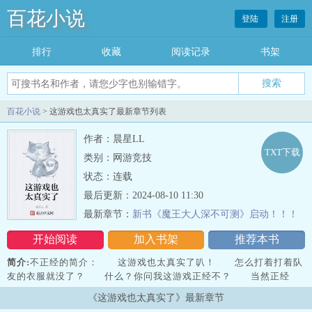
百花小说
登陆
注册
排行
收藏
阅读记录
书架
百花小说
> 这游戏也太真实了最新章节列表
作者：晨星LL
TXT下载
类别：网游竞技
状态：连载
最后更新：2024-08-10 11:30
最新章节：
新书《魔王大人深不可测》启动！！！
开始阅读
加入书架
推荐本书
简介:
不正经的简介： 这游戏也太真实了叭！ 怎么打着打着队
友的衣服就没了？ 什么？你问我这游戏正经不？ 当然正经
了！ 搬砖、跑腿、捡垃圾、送快递……公司最多能让你体会到
《这游戏也太真实了》最新章节
996的艰辛，在这里你能体会到超级…