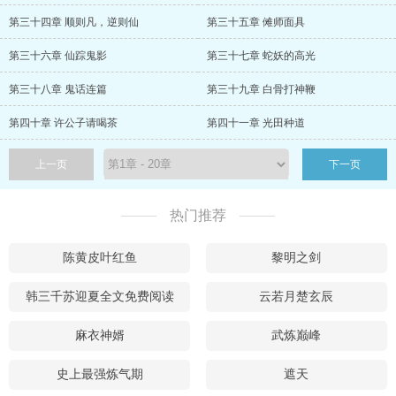
第三十四章 顺则凡，逆则仙
第三十五章 傩师面具
第三十六章 仙踪鬼影
第三十七章 蛇妖的高光
第三十八章 鬼话连篇
第三十九章 白骨打神鞭
第四十章 许公子请喝茶
第四十一章 光田种道
上一页
下一页
热门推荐
陈黄皮叶红鱼
黎明之剑
韩三千苏迎夏全文免费阅读
云若月楚玄辰
麻衣神婿
武炼巅峰
史上最强炼气期
遮天