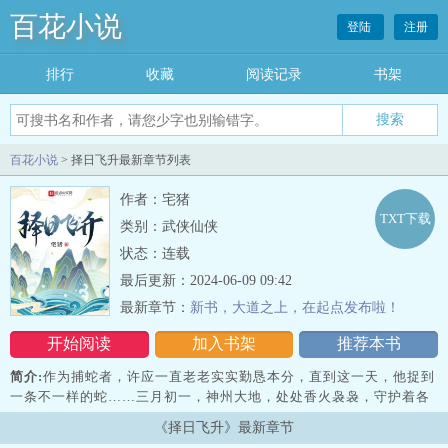
百花小说
登陆
注册
排行
收藏
阅读记录
书架
百花小说
> 择日飞升最新章节列表
作者：宅猪
TXT下载
类别：武侠仙侠
状态：连载
最后更新：2024-06-09 09:42
最新章节：
新书，大道之上，在起点发布啦！
开始阅读
加入书架
推荐本书
简介:
作为捕蛇者，许应一直老老实实勤恳本分，直到这一天，他捉到
一条不一样的蛇……三月初一，神州大地，处处香火袅袅，守护着各
个村落、乡镇、城郭、州郡的神像纷纷苏醒，享受黎民百姓的祭
《择日飞升》最新章节
祀。 然而，从这一天开始，天下已…