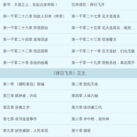
新书，大道之上，在起点发布啦！
完本感言：择日飞升
第一千零二十八章 似故人归来（终章）
第一千零二十七章 见大道真实
第一千零二十六章 所谓原始
第一千零二十五章 见大道真实，唯死以报之
第一千零二十四章 道海回波
第一千零二十三章 坟场覆灭
第一千零二十二章 偿还因果
第一千零二十一章 后天道妙，幻化无极
第一千零二十章 圣祖的收藏
第一千零一十九章 营救圣祖，幕后黑手
《择日飞升》正文
第一章 《捕蛇者说》新编
第二章 怒犯天条
第三章 弑神者，许应
第四章 人体六秘
第五章 巫傩之术
第六章 练功傻三代
第七章 奈河改道事件
第八章 井中棺，庙外神
第九章 妖性难驯，人性未泯
第十章 碰瓷