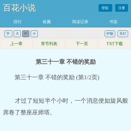
百花小说
登陆
注册
排行
收藏
阅读记录
书架
字:
大
中
小
护眼
关灯
上一章
章节列表
下一页
TXT下载
第三十一章 不错的奖励
第三十一章 不错的奖励 (第1/2页)
才过了短短半个小时，一个消息便如旋风般
席卷了整座巫师塔。