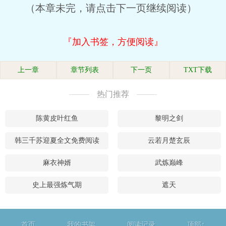
（本章未完，请点击下一页继续阅读）
『加入书签，方便阅读』
上一章
章节列表
下一页
TXT下载
热门推荐
陈黄皮叶红鱼
黎明之剑
韩三千苏迎夏全文免费阅读
云若月楚玄辰
麻衣神婿
武炼巅峰
史上最强炼气期
遮天
首页
我的书架
阅读记录
顶部↑