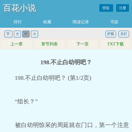
百花小说
登陆
注册
排行
收藏
阅读记录
书架
字:
大
中
小
护眼
关灯
上一章
章节列表
下一页
TXT下载
198.不止白幼明吧？
198.不止白幼明吧？ (第1/2页)
“组长？”
被白幼明惊呆的周延就在门口，第一个注意