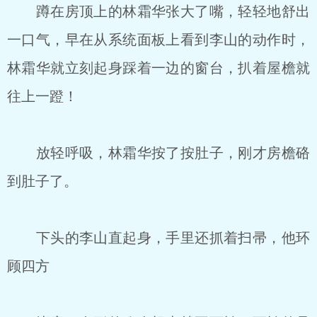
蹲在房顶上的林霜华张大了嘴，轻轻地舒出
一口气，早在从系统面板上看到李山的动作时，
林霜华就立刻起身踩着一边的窗台，扒着屋檐就
往上一蹬！
放轻呼吸，林霜华按了按肚子，刚才房檐硌
到肚子了。
下头的李山直起身，手里还抓着扫帚，他环
顾四方