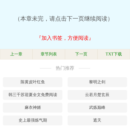
（本章未完，请点击下一页继续阅读）
『加入书签，方便阅读』
上一章
章节列表
下一页
TXT下载
热门推荐
陈黄皮叶红鱼
黎明之剑
韩三千苏迎夏全文免费阅读
云若月楚玄辰
麻衣神婿
武炼巅峰
史上最强炼气期
遮天