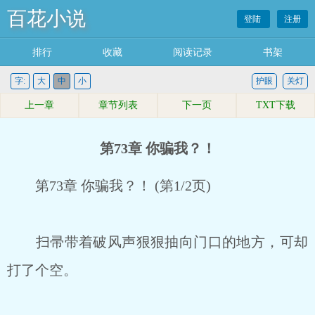
百花小说
登陆
注册
排行
收藏
阅读记录
书架
字:
大
中
小
护眼
关灯
上一章
章节列表
下一页
TXT下载
第73章 你骗我？！
第73章 你骗我？！ (第1/2页)
扫帚带着破风声狠狠抽向门口的地方，可却
打了个空。