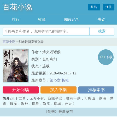
百花小说
登陆
注册
排行
收藏
阅读记录
书架
百花小说
> 剑来最新章节列表
作者：烽火戏诸侯
TXT下载
类别：玄幻奇幻
状态：连载
最后更新：2026-06-24 17:12
最新章节：
第75章 折桂
开始阅读
加入书架
推荐本书
简介:
大千世界，无奇不有。我陈平安，唯有一剑，可搬山，倒海，降
妖，镇魔，敕神，摘星，断江，摧城，开天！
《剑来》最新章节