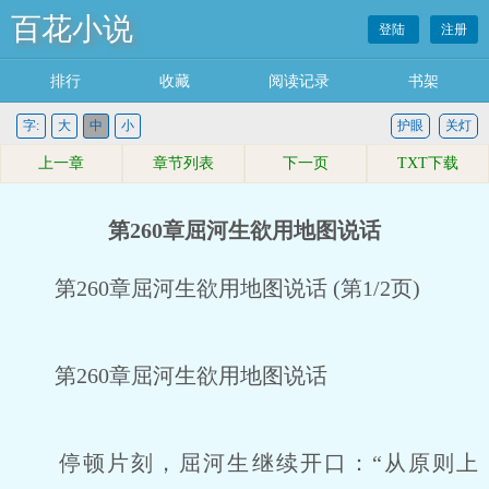
百花小说
登陆
注册
排行
收藏
阅读记录
书架
字:
大
中
小
护眼
关灯
上一章
章节列表
下一页
TXT下载
第260章屈河生欲用地图说话
第260章屈河生欲用地图说话 (第1/2页)
第260章屈河生欲用地图说话
停顿片刻，屈河生继续开口：“从原则上