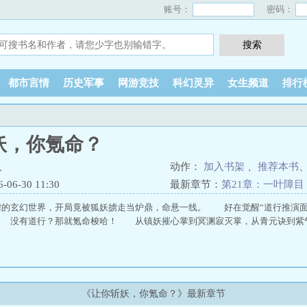
账号：
密码：
都市言情
历史军事
网游竞技
科幻灵异
女生频道
排行
妖，你氪命？
人
动作：
加入书架
、
推荐本书
6-30 11:30
最新章节：
第21章：一叶障目
虐的玄幻世界，开局竟被狐妖掳走当炉鼎，命悬一线。 好在觉醒“道行推演面
 没有道行？那就氪命梭哈！ 从镇妖摧心掌到冥渊寂灭掌，从青元诀到紫
《让你斩妖，你氪命？》最新章节