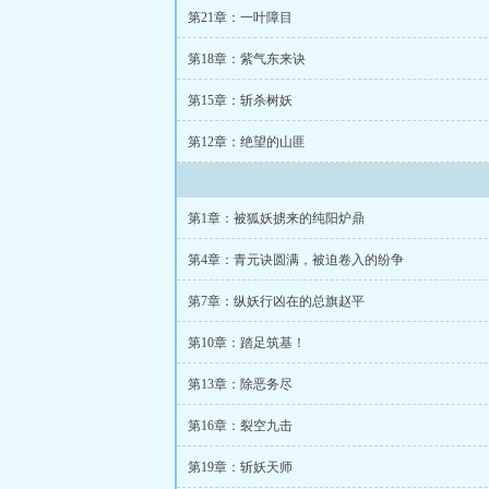
第21章：一叶障目
第18章：紫气东来诀
第15章：斩杀树妖
第12章：绝望的山匪
第1章：被狐妖掳来的纯阳炉鼎
第4章：青元诀圆满，被迫卷入的纷争
第7章：纵妖行凶在的总旗赵平
第10章：踏足筑基！
第13章：除恶务尽
第16章：裂空九击
第19章：斩妖天师