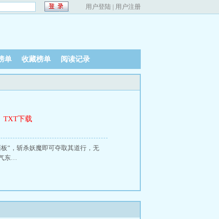
用户登陆
|
用户注册
榜单
收藏榜单
阅读记录
、
TXT下载
板”，斩杀妖魔即可夺取其道行，无
气东…