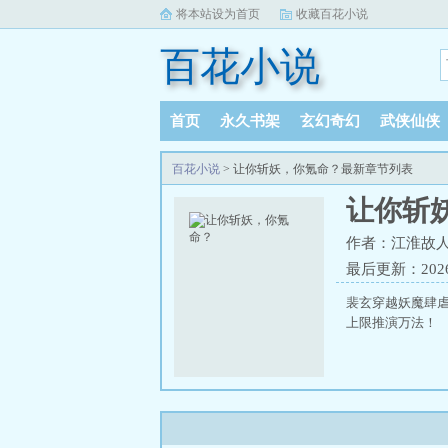
将本站设为首页
收藏百花小说
百花小说
首页
永久书架
玄幻奇幻
武侠仙侠
百花小说
> 让你斩妖，你氪命？最新章节列表
让你斩
作者：江淮故
最后更新：2026-0
裴玄穿越妖魔肆
上限推演万法！