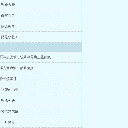
：斩妖天师
：裂空九击
：除恶务尽
：踏足筑基！
：冥渊寂灭掌，斩杀淬骨境三重熊妖
：浮光无痕渡，猎杀猪妖
：极品筑基丹
：绝望的山匪
：斩杀树妖
：紫气东来诀
：一叶障目