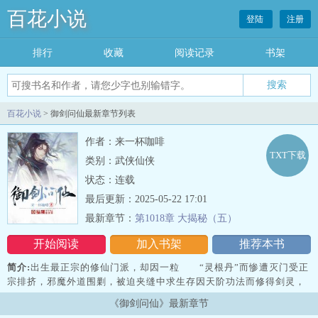
百花小说
登陆
注册
排行
收藏
阅读记录
书架
百花小说
> 御剑问仙最新章节列表
作者：来一杯咖啡
TXT下载
类别：武侠仙侠
状态：连载
最后更新：2025-05-22 17:01
最新章节：
第1018章 大揭秘（五）
开始阅读
加入书架
推荐本书
简介:
出生最正宗的修仙门派，却因一粒 “灵根丹”而惨遭灭门受正
宗排挤，邪魔外道围剿，被迫夹缝中求生存因天阶功法而修得剑灵，
却不幸沦为剑灵之奴—————…
《御剑问仙》最新章节