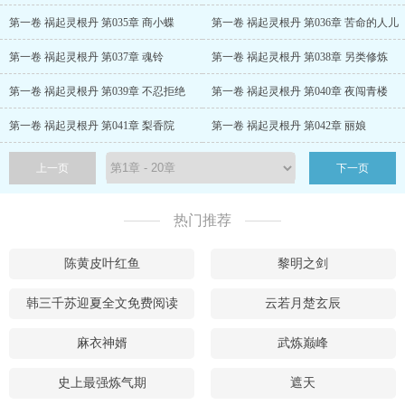
第一卷 祸起灵根丹 第035章 商小蝶
第一卷 祸起灵根丹 第036章 苦命的人儿
第一卷 祸起灵根丹 第037章 魂铃
第一卷 祸起灵根丹 第038章 另类修炼
第一卷 祸起灵根丹 第039章 不忍拒绝
第一卷 祸起灵根丹 第040章 夜闯青楼
第一卷 祸起灵根丹 第041章 梨香院
第一卷 祸起灵根丹 第042章 丽娘
上一页
下一页
热门推荐
陈黄皮叶红鱼
黎明之剑
韩三千苏迎夏全文免费阅读
云若月楚玄辰
麻衣神婿
武炼巅峰
史上最强炼气期
遮天