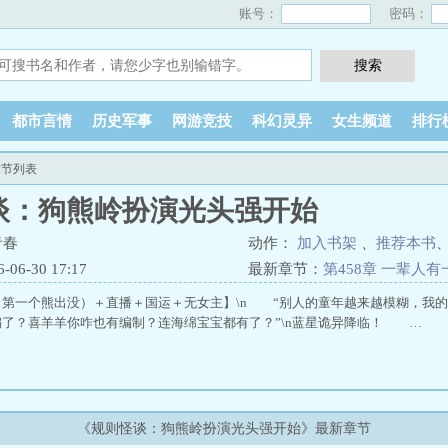
账号：
密码：
都市言情
历史军事
网游竞技
科幻灵异
女生频道
排行
章节列表
谈：狗熊岭扮演光头强开始
青春
动作：
加入书架
、
推荐本书
6-30 17:17
最新章节：
第458章 一辈人
第一个熊出没）＋直播＋国运＋无女主】\n “别人的童年越来越模糊，我的
编了？喜羊羊你咋也有编制？连海绵宝宝都有了？”\n蓝星诡异降临！ …
《规则怪谈：狗熊岭扮演光头强开始》最新章节