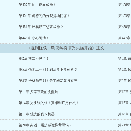
第457章 他！正在成神！
第456
第454章 虎符咒的分裂是场阴谋！
第453
第451章 路易斯王想要成神？！
第450
第448章 小心阿清！
第447
《规则怪谈：狗熊岭扮演光头强开始》正文
第2章 熊二不见了！
第3章
第5章 伐木工守则！到底要不要砍树？
第6章 
第8章 护林员守则！杀了翠花就只有死
第9章 
第11章 探索夜晚的狗熊岭
第12章
第14章 光头强的信！真相到底是什么！
第15章
第17章 强大的伐木机器
第18章
第20章 离谱！居然帮诡异背黑锅？
第21章