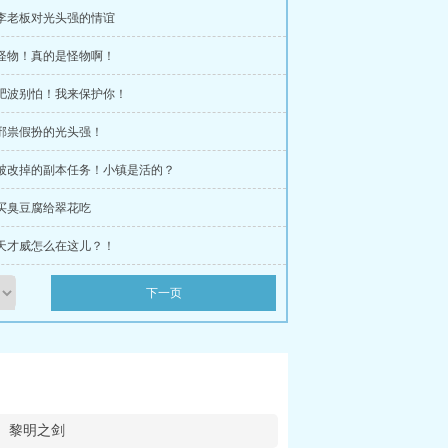
 李老板对光头强的情谊
 怪物！真的是怪物啊！
 肥波别怕！我来保护你！
 邪祟假扮的光头强！
 被改掉的副本任务！小镇是活的？
 买臭豆腐给翠花吃
 天才威怎么在这儿？！
下一页
黎明之剑