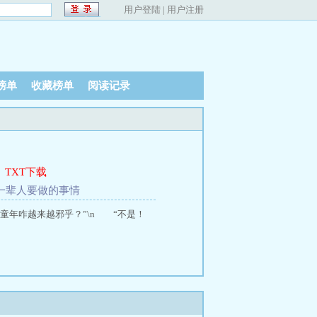
用户登陆
|
用户注册
榜单
收藏榜单
阅读记录
、
TXT下载
有一辈人要做的事情
童年咋越来越邪乎？”\n “不是！