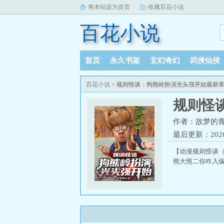
将本站设为首页
收藏百花小说
百花小说
首页
永久书架
玄幻奇幻
武侠仙侠
百花小说
> 规则怪谈：狗熊岭扮演光头强开始最新
规则怪
作者：故梦的
最后更新：2026-0
【动漫规则怪谈（
熊大熊二你咋入