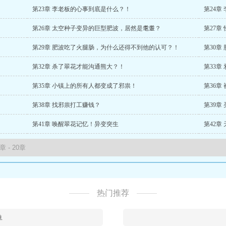
第23章 李老板的心事到底是什么？！
第24章
第26章 太空种子变异的巨型肥波，居然是耄耋？
第27章
第29章 肥波吃了火腿肠，为什么还得不到他的认可？！
第30章
第32章 杀了翠花才能沟通熊大？！
第33章
第35章 小镇上的所有人都变成了邪祟！
第36章
第38章 找邪祟打工赚钱？
第39章
第41章 唤醒翠花记忆！异变突生
第42章
热门推荐
鱼