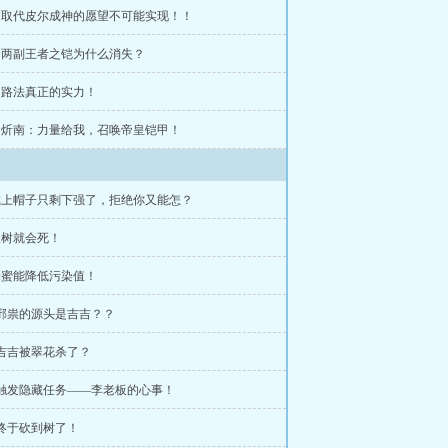
章 取代皮尔成神的愿望不可能实现！！
章 两副王者之铠为什么消失？
章 路法真正的实力！
章 炘南：力量给我，召唤帝皇铠甲！
 戴上帽子只剩下强了，拒绝你又能怎？
砍树就会死！
蜂蜜能降低污染值！
 邪祟的源头是吉吉？？
 吉吉被翠花杀了？
 触发隐藏任务——李老板的心事！
 终于砍到树了！