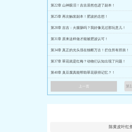
第22章 山神眼泪！吉吉居然也进了副本！
第25章 再次触发副本！肥波的念想！
第28章 吉吉：火腿肠吗？我好像见过那玩意儿！
第31章 原来这样做才能被肥波认可！
第34章 真正的光头强在独断万古！拦住所有邪祟！
第37章 翠花就是红梅？动物们认知出现了问题！
第40章 臭豆腐真能帮助翠花获得记忆？！
上一页
陈黄皮叶红