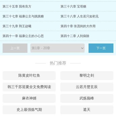
第三十五章 我有良方
第三十六章 宝塔糖
第三十七章 福康公主与跳跳糖
第三十八章 人生若只如初见
第三十九章 荆王赵曦
第四十章 张茂则的大作用
第四十一章 福康公主的小心思
第四十二章 人到病除
上一页
下一页
热门推荐
陈黄皮叶红鱼
黎明之剑
韩三千苏迎夏全文免费阅读
云若月楚玄辰
麻衣神婿
武炼巅峰
史上最强炼气期
遮天