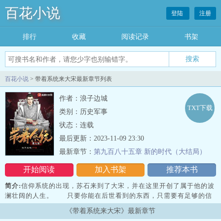
百花小说
登陆
注册
排行
收藏
阅读记录
书架
百花小说
> 带着系统来大宋最新章节列表
作者：浪子边城
TXT下载
类别：历史军事
状态：连载
最后更新：2023-11-09 23:30
最新章节：
第九百八十五章 新的时代（大结局）
开始阅读
加入书架
推荐本书
简介:
信仰系统的出现，苏石来到了大宋，并在这里开创了属于他的波
澜壮阔的人生。 只要你能在后世看到的东西，只需要有足够的信
仰点数便都可以兑换出来，拿到宋朝，那会是怎么样的一番光
《带着系统来大宋》最新章节
景。 苏石，外祖爷是宋朝开国皇帝赵…