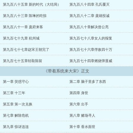
第九百八十五章 新的时代（大结局）
第九百八十四章 孔氏覆灭
第九百八十三章 陈琳的吃惊
第九百八十二章 庞籍投诚
第九百八十一章 庞府来客
第九百八十章解决曾公亮
第九百七十九章 杭州城
第九百七十八章女人的报复
第九百七十七章赵宋王朝完了
第九百七十六章俘敌四十万
第九百七十五章轻取陈留
第九百七十四章燃烧弹显威
《带着系统来大宋》正文
第一章 荧惑守心
第二章 脑子里多了东西
第三章 十三年
第四章 身世
第五章 第一次兑换
第六章 出手
第七章 解除危机
第八章 赌场寻人
第九章 惊讶连连
第十章 香水面世