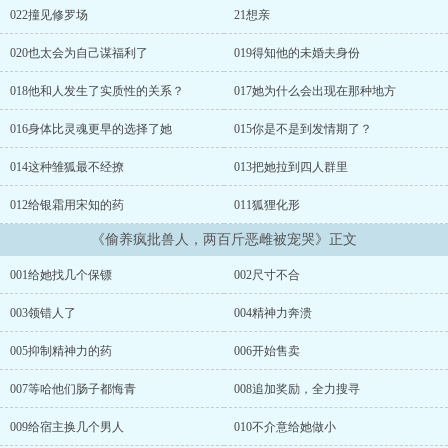
022撞见修罗场
21想亲
020也太会为自己谋福利了
019得知他的未婚夫身份
018他和人发生了实质性的关系？
017她为什么会出现在那种地方
016身体比灵魂更早的选择了她
015你是不是到发情期了？
014这种雏狐最不经撩
013把她拉到四人群里
012给银霜用宋知的药
011狐狸化形
《偷养疯批兽人，两百斤恶雌被宠哭》正文
001给她找几个保镖
002尺寸不合
003领错人了
004精神力奔溃
005抑制精神力的药
006开始售卖
007等哈他们肠子都悔青
008追加奖励，全力搜寻
009给宿主换几个男人
010不介意给她做小