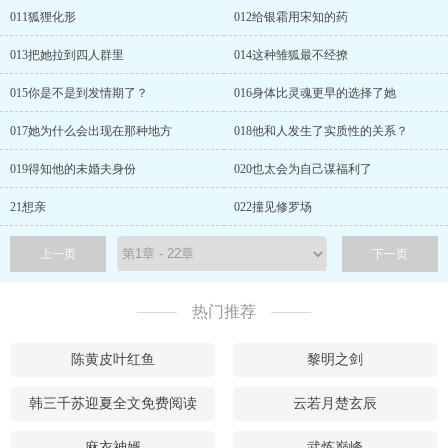
011狐狸化形
012给银霜用宋知的药
013把她拉到四人群里
014这种雏狐最不经撩
015你是不是到发情期了？
016身体比灵魂更早的选择了她
017她为什么会出现在那种地方
018他和人发生了实质性的关系？
019得知他的未婚夫身份
020也太会为自己谋福利了
21想亲
022撞见修罗场
上一页
下一页
热门推荐
陈黄皮叶红鱼
黎明之剑
韩三千苏迎夏全文免费阅读
云若月楚玄辰
麻衣神婿
武炼巅峰