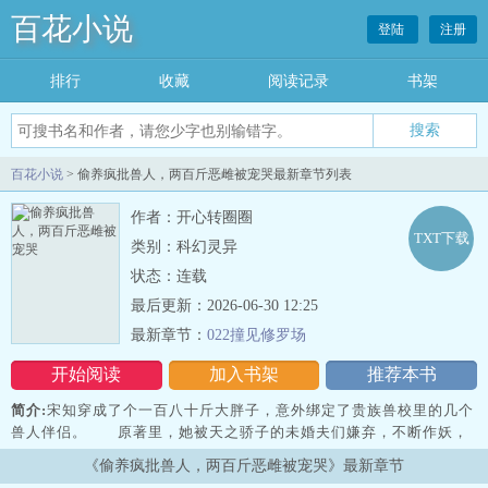
百花小说
登陆
注册
排行
收藏
阅读记录
书架
百花小说
> 偷养疯批兽人，两百斤恶雌被宠哭最新章节列表
作者：开心转圈圈
TXT下载
类别：科幻灵异
状态：连载
最后更新：2026-06-30 12:25
最新章节：
022撞见修罗场
开始阅读
加入书架
推荐本书
简介:
宋知穿成了个一百八十斤大胖子，意外绑定了贵族兽校里的几个
兽人伴侣。 原著里，她被天之骄子的未婚夫们嫌弃，不断作妖，
最后被男主们残忍折磨而死。 卷王系统让她尽快去男主们面前刷
《偷养疯批兽人，两百斤恶雌被宠哭》最新章节
好感，以便尽快瘦身。宋知生无可…