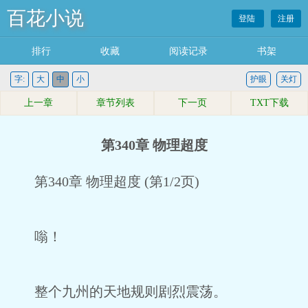
百花小说
登陆
注册
排行
收藏
阅读记录
书架
字:
大
中
小
护眼
关灯
上一章
章节列表
下一页
TXT下载
第340章 物理超度
第340章 物理超度 (第1/2页)
嗡！
整个九州的天地规则剧烈震荡。