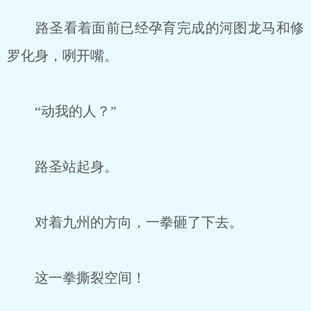
路圣看着面前已经孕育完成的河图龙马和修
罗化身，咧开嘴。
“动我的人？”
路圣站起身。
对着九州的方向，一拳砸了下去。
这一拳撕裂空间！