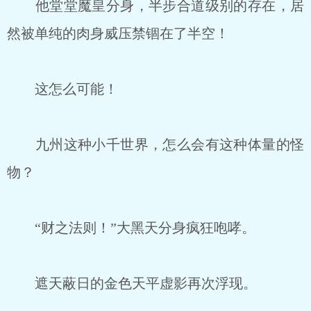
他堂堂魔皇分身，半步合道级别的存在，居
然被单纯的肉身威压禁锢在了半空！
这怎么可能！
九州这种小千世界，怎么会有这种体量的怪
物？
“财之法则！”大黑天分身疯狂咆哮。
遮天蔽日的金色天平虚影再次浮现。