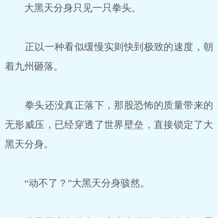
大黑天分身只见一只拳头。
正以一种看似缓慢实则快到极致的速度，朝
着九州砸落。
拳头还没真正落下，那股恐怖的质量带来的
无形威压，已经穿透了世界壁垒，直接锁定了大
黑天分身。
“动不了？”大黑天分身骇然。