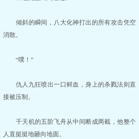
倾斜的瞬间，八大化神打出的所有攻击凭空
消散。
“噗！”
仇人九狂喷出一口鲜血，身上的杀戮法则直
接被压制。
千天机的五阶飞舟从中间断成两截，他整个
人直挺挺地砸向地面。