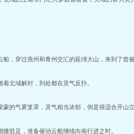
船，穿过燕州和青州交汇的延绵大山，来到了曾被
着北域解封，到处都在灵气反扑。
蒙的气雾笼罩，灵气相当浓郁，倒是很适合开山
微驻足，准备催动云船继续向南行进之时。