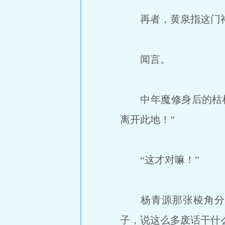
再者，黄泉指这门神
闻言。
中年魔修身后的枯槁
离开此地！”
“这才对嘛！”
杨青源那张棱角分明
子，说这么多废话干什