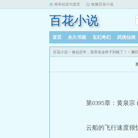
将本站设为首页
收藏百花小说
百花小说
首页
永久书架
玄幻奇幻
武侠仙侠
百花小说
>
修仙百年，我养老金终于到账了！
> 第
第0395章：黄泉宗 (第
云船的飞行速度很