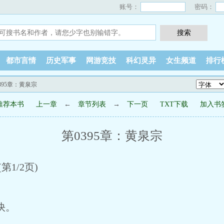
账号：
密码：
都市言情
历史军事
网游竞技
科幻灵异
女生频道
排行
0395章：黄泉宗
推荐本书
上一章
←
章节列表
→
下一页
TXT下载
加入书
第0395章：黄泉宗
1/2页)
快。