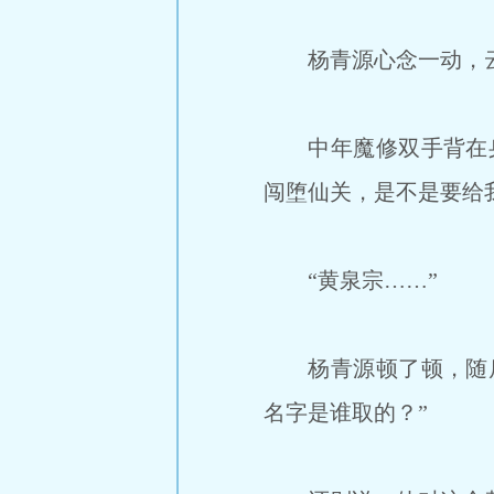
杨青源心念一动，云
中年魔修双手背在身
闯堕仙关，是不是要给
“黄泉宗……”
杨青源顿了顿，随后
名字是谁取的？”