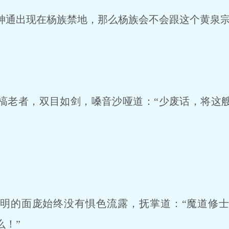
通出现在杨族禁地，那么杨族会不会跟这个黄泉宗
老者，双目如剑，嗓音沙哑道：“少废话，将这艘
的面庞始终没有惧色流露，抚掌道：“魔道修士
么！”