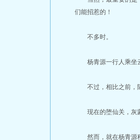
们能招惹的！
不多时。
杨青源一行人乘坐云
不过，相比之前，随
现在的堕仙关，灰蒙
然而，就在杨青源稍