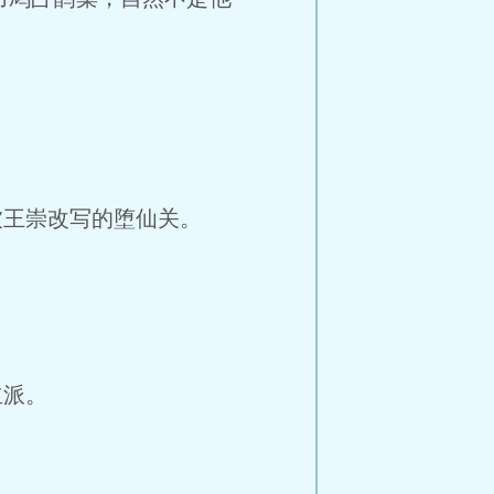
王崇改写的堕仙关。
立派。