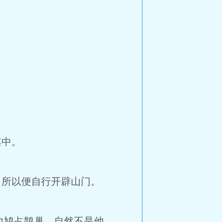
其中。
所以便自行开辟山门。
鸠占鹊巢，自然不是他