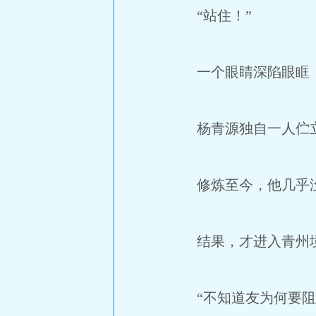
“站住！”
一个眼睛深陷眼眶，
杨青源独自一人伫立
修炼至今，他几乎没
结果，才进入青州境
“不知道友为何要阻