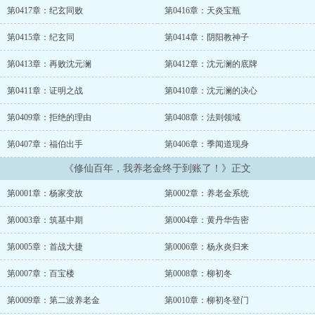
第0417章：纪玄同败
第0416章：天炎宝瓶
第0415章：纪玄同
第0414章：阴阳教神子
第0413章：再败沈元澜
第0412章：沈元澜的底牌
第0411章：证明之战
第0410章：沈元澜的决心
第0409章：拒绝的理由
第0408章：法则领域
第0407章：福伯出手
第0406章：季闻道现身
《修仙百年，我养老金终于到账了！》正文
第0001章：杨家变故
第0002章：养老金系统
第0003章：筑基中期
第0004章：黄丹华告密
第0005章：首战大捷
第0006章：杨永炎归来
第0007章：百宝楼
第0008章：柳初冬
第0009章：第二波养老金
第0010章：柳初冬登门