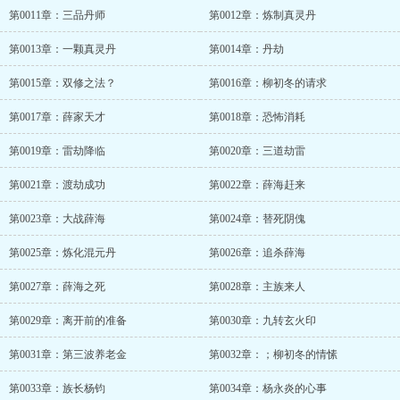
第0011章：三品丹师
第0012章：炼制真灵丹
第0013章：一颗真灵丹
第0014章：丹劫
第0015章：双修之法？
第0016章：柳初冬的请求
第0017章：薛家天才
第0018章：恐怖消耗
第0019章：雷劫降临
第0020章：三道劫雷
第0021章：渡劫成功
第0022章：薛海赶来
第0023章：大战薛海
第0024章：替死阴傀
第0025章：炼化混元丹
第0026章：追杀薛海
第0027章：薛海之死
第0028章：主族来人
第0029章：离开前的准备
第0030章：九转玄火印
第0031章：第三波养老金
第0032章：；柳初冬的情愫
第0033章：族长杨钧
第0034章：杨永炎的心事