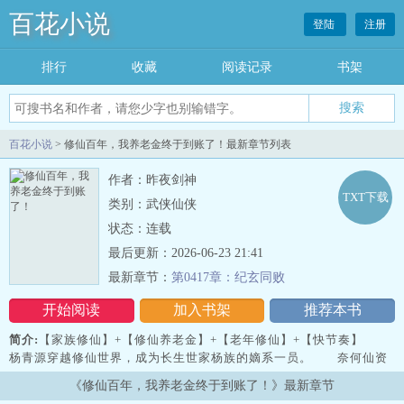
百花小说
登陆
注册
排行
收藏
阅读记录
书架
百花小说
> 修仙百年，我养老金终于到账了！最新章节列表
作者：昨夜剑神
TXT下载
类别：武侠仙侠
状态：连载
最后更新：2026-06-23 21:41
最新章节：
第0417章：纪玄同败
开始阅读
加入书架
推荐本书
简介:
【家族修仙】+【修仙养老金】+【老年修仙】+【快节奏】
杨青源穿越修仙世界，成为长生世家杨族的嫡系一员。 奈何仙资
平平，又觉醒养老金系统，部分修为要被系统吸收。 如此一来，
《修仙百年，我养老金终于到账了！》最新章节
导致他的修为提升极为缓慢。 …