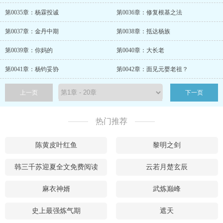
第0035章：杨霖投诚
第0036章：修复根基之法
第0037章：金丹中期
第0038章：抵达杨族
第0039章：你妈的
第0040章：大长老
第0041章：杨钧妥协
第0042章：面见元婴老祖？
上一页
下一页
热门推荐
陈黄皮叶红鱼
黎明之剑
韩三千苏迎夏全文免费阅读
云若月楚玄辰
麻衣神婿
武炼巅峰
史上最强炼气期
遮天