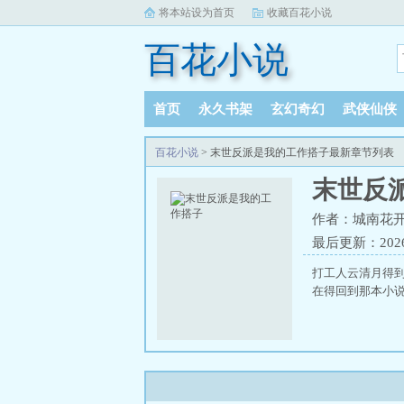
将本站设为首页
收藏百花小说
百花小说
首页
永久书架
玄幻奇幻
武侠仙侠
百花小说
> 末世反派是我的工作搭子最新章节列表
末世反
作者：城南花
最后更新：2026-0
打工人云清月得
在得回到那本小