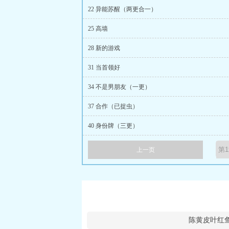
22 异能苏醒（两更合一）
25 高墙
28 新的游戏
31 当首领好
34 不是男朋友（一更）
37 合作（已捉虫）
40 身份牌（三更）
上一页
陈黄皮叶红