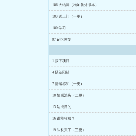
106 大结局（增加番外版本）
103 送上门（一更）
100 学习
97 记忆恢复
1 接下项目
4 阴差阳错
7 情绪感知（一更）
10 情感浪头（二更）
13 达成目的
16 谁能收服？
19 队长哭了（三更）