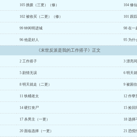
105 挑拨（三更）（修）
104 
102 被收买（二更）（修）
101 
99 钟闲明进城
98 在一
96 他是好人
95 为
《末世反派是我的工作搭子》正文
2 工作搭子
3 漂亮
5 剧情无误
6 明天
8 明天就走（二更）
9 被困
11 铁桶老太
12 作
14 硬扛丧尸
15 捡
17 杀男主（一更）
18 选
20 面临选择（一更）
21 恐