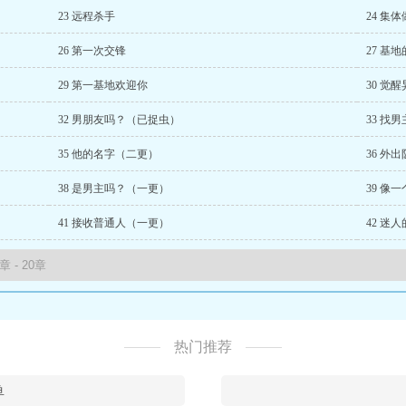
23 远程杀手
24 集
26 第一次交锋
27 基
29 第一基地欢迎你
30 觉
32 男朋友吗？（已捉虫）
33 找
35 他的名字（二更）
36 外出
38 是男主吗？（一更）
39 像
41 接收普通人（一更）
42 迷
热门推荐
鱼