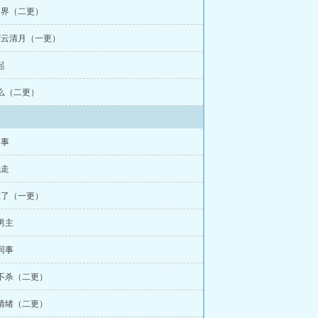
修仙界（二更）
跟踪云清月（一更）
起
什么（二更）
同事
就走
住了（一更）
孽男主
回同事
择不杀（二更）
慌情绪（二更）