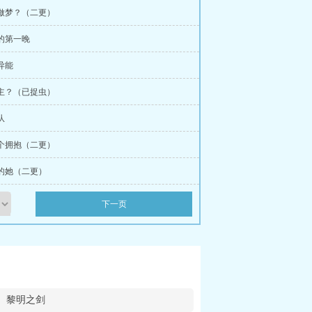
体做梦？（二更）
地的第一晚
醒异能
男主？（已捉虫）
队
一个拥抱（二更）
人的她（二更）
下一页
黎明之剑