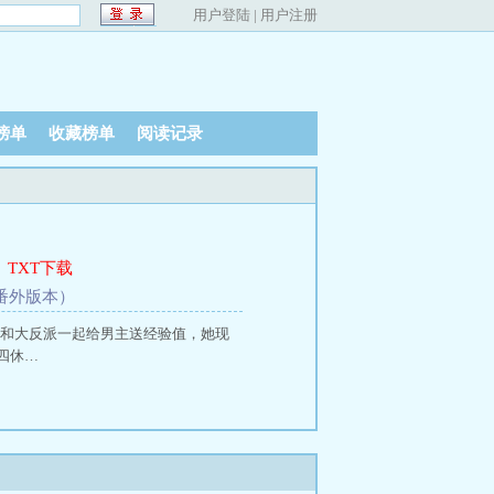
用户登陆
|
用户注册
榜单
收藏榜单
阅读记录
、
TXT下载
加番外版本）
和大反派一起给男主送经验值，她现
四休…