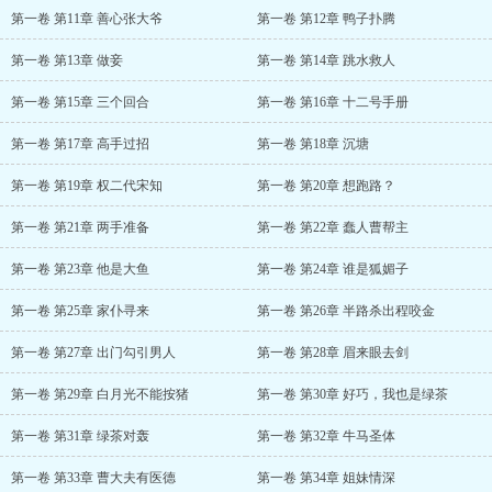
第一卷 第11章 善心张大爷
第一卷 第12章 鸭子扑腾
第一卷 第13章 做妾
第一卷 第14章 跳水救人
第一卷 第15章 三个回合
第一卷 第16章 十二号手册
第一卷 第17章 高手过招
第一卷 第18章 沉塘
第一卷 第19章 权二代宋知
第一卷 第20章 想跑路？
第一卷 第21章 两手准备
第一卷 第22章 蠢人曹帮主
第一卷 第23章 他是大鱼
第一卷 第24章 谁是狐媚子
第一卷 第25章 家仆寻来
第一卷 第26章 半路杀出程咬金
第一卷 第27章 出门勾引男人
第一卷 第28章 眉来眼去剑
第一卷 第29章 白月光不能按猪
第一卷 第30章 好巧，我也是绿茶
第一卷 第31章 绿茶对轰
第一卷 第32章 牛马圣体
第一卷 第33章 曹大夫有医德
第一卷 第34章 姐妹情深