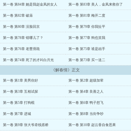
第一卷 第84章 她是我赵金凤的女人
第一卷 第83章 美人，金凤来救你了
第一卷 第82章 破庙
第一卷 第81章 梅开二度
第一卷 第80章 没脸回京
第一卷 第79章 你我扯平
第一卷 第78章 错哪儿了？
第一卷 第77章 狗也笑我
第一卷 第76章 老曹滑跪
第一卷 第75章 谁是凶手
第一卷 第74章 死了的才叫白月光
第一卷 第73章 买一送二
《解春情》正文
第一卷 第1章 美男你好
第一卷 第2章 超级加辈
第一卷 第3章 互相试探
第一卷 第4章 良善之人
第一卷 第5章 打狗棍
第一卷 第6章 鸭子想飞
第一卷 第7章 进城
第一卷 第8章 当街争吵
第一卷 第9章 张大爷牵线搭桥
第一卷 第10章 赵云香自食恶果