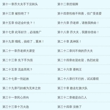
第十一章乔大夫手下没刺头
第十二章挖墙脚
第十三章 被拒绝了？
第十四章性格不和善，但广受喜爱
第十五章 你还会针灸？！
第十六章 乔老师，请救我狗命！
第十七章 此等好方，必须推广
第十八章 乔大夫，我要你偿命！
第十九章 哦吼，搞错了，重来！
第二十章 真神医！
第二十一章乔老师大课堂
第二十二章问不倒的乔大夫
第二十三章 先下手为强
第二十四章欢迎欢迎，热烈欢迎
第二十五章 流血而死？
第二十六章 赛阎王
第二十七章一剂起效
第二十八章行不行的，试试看呗
第二十九章巧妇难为无米之炊
第三十章 败走红旗大队
第三十一章民心所向
第三十二章都是自己人
第三十三章十万火急
第三十四章 没救了