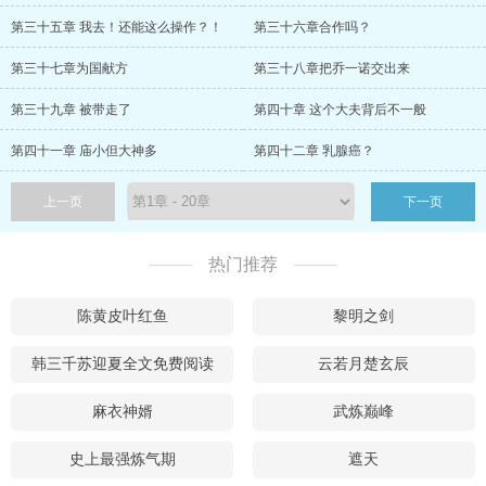
第三十五章 我去！还能这么操作？！
第三十六章合作吗？
第三十七章为国献方
第三十八章把乔一诺交出来
第三十九章 被带走了
第四十章 这个大夫背后不一般
第四十一章 庙小但大神多
第四十二章 乳腺癌？
上一页
下一页
热门推荐
陈黄皮叶红鱼
黎明之剑
韩三千苏迎夏全文免费阅读
云若月楚玄辰
麻衣神婿
武炼巅峰
史上最强炼气期
遮天