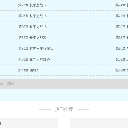
第23章 长平之战12
第24章
第26章 长平之战15
第27章
第29章 长平之战18
第30章
第32章 长平之战21
第33章
第35章 有老六要行刺我
第36章
第38章 嬴异人的野心
第39章
第41章 回城2
第42章
热门推荐
鱼