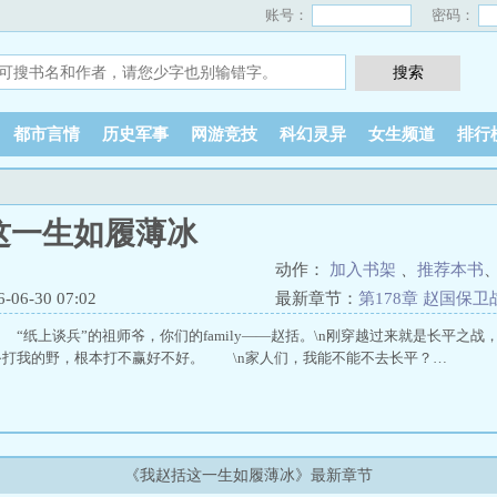
账号：
密码：
都市言情
历史军事
网游竞技
科幻灵异
女生频道
排行
这一生如履薄冰
动作：
加入书架
、
推荐本书
6-30 07:02
最新章节：
第178章 赵国保卫
“纸上谈兵”的祖师爷，你们的family——赵括。\n刚穿越过来就是长平之战
备打我的野，根本打不赢好不好。 \n家人们，我能不能不去长平？…
《我赵括这一生如履薄冰》最新章节