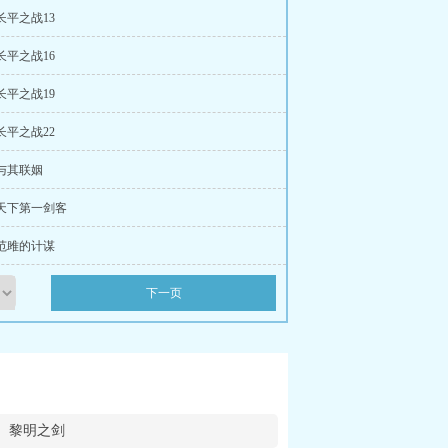
 长平之战13
 长平之战16
 长平之战19
 长平之战22
 与其联姻
 天下第一剑客
 范雎的计谋
下一页
黎明之剑