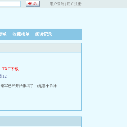
用户登陆
|
用户注册
榜单
收藏榜单
阅读记录
、
TXT下载
战12
，秦军已经开始推塔了,白起那个杀神