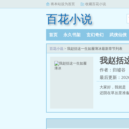
将本站设为首页
收藏百花小说
百花小说
首页
永久书架
玄幻奇幻
武侠仙侠
百花小说
> 我赵括这一生如履薄冰最新章节列表
我赵括
作者：归墟谷
最后更新：2026-0
大家好，我就是 
还阴在草丛里准