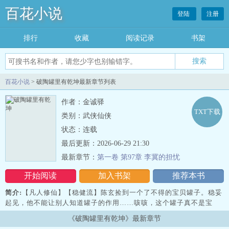
百花小说
登陆
注册
排行
收藏
阅读记录
书架
百花小说
> 破陶罐里有乾坤最新章节列表
作者：金诚驿
TXT下载
类别：武侠仙侠
状态：连载
最后更新：2026-06-29 21:30
最新章节：
第一卷 第97章 李冀的担忧
开始阅读
加入书架
推荐本书
简介:
【凡人修仙】【稳健流】陈玄捡到一个了不得的宝贝罐子。稳妥
起见，他不能让别人知道罐子的作用……咳咳，这个罐子真不是宝
贝！
《破陶罐里有乾坤》最新章节