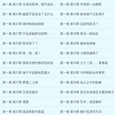
第一卷 第11章 天地为乾坤，那不如叫它……
第一卷 第12章 丹房第一位顾客
第一卷 第13章 她是不是误会了点什么
第一卷 第14章 收你做个记名弟子
第一卷 第15章 难伺候的姑奶奶
第一卷 第16章 这是纯友谊？
第一卷 第17章 不会是她穿过的吧……
第一卷 第18章 师兄一路走好
第一卷 第19章 陈玄死了？
第一卷 第20章 杨灰初体验
第一卷 第21章 嘭，嘭，嘭！
第一卷 第22章 小棉袄漏风了
第一卷 第23章 我有位擅长炼丹的好友
第一卷 第24章 七十二变……青春版
第一卷 第25章 做个不起眼的普通人
第一卷 第26章 与丹阁的合作事宜
第一卷 第27章 胖瘦二人组
第一卷 第28章 仙人之兮列如麻
第一卷 第29章 沉浸式炼丹
第一卷 第30章 某位尚未踏足元婴的峰主
第一卷 第31章 遇袭
第一卷 第32章 艺术，就是爆炸
第一卷 第33章 战后收获与复盘
第一卷 第34章 修行也讲究方法