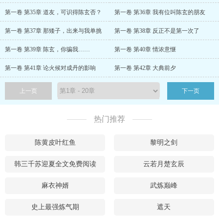
第一卷 第35章 道友，可识得陈玄否？
第一卷 第36章 我有位叫陈玄的朋友
第一卷 第37章 那矮子，出来与我单挑
第一卷 第38章 反正不是第一次了
第一卷 第39章 陈玄，你骗我……
第一卷 第40章 情浓意惬
第一卷 第41章 论火候对成丹的影响
第一卷 第42章 大典前夕
上一页
下一页
热门推荐
陈黄皮叶红鱼
黎明之剑
韩三千苏迎夏全文免费阅读
云若月楚玄辰
麻衣神婿
武炼巅峰
史上最强炼气期
遮天