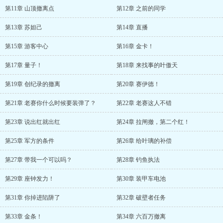
第11章 山顶撤离点
第12章 之前的同学
第13章 苏妲己
第14章 直播
第15章 游客中心
第16章 金卡！
第17章 量子！
第18章 来找事的叶傲天
第19章 创纪录的撤离
第20章 赛伊德！
第21章 老赛你什么时候要装弹了？
第22章 老赛这人不错
第23章 说出红就出红
第24章 拉闸撤，第二个红！
第25章 军方的条件
第26章 给叶璃的补偿
第27章 带我一个可以吗？
第28章 钓鱼执法
第29章 座钟发力！
第30章 装甲车电池
第31章 你掉进陷阱了
第32章 破壁者任务
第33章 金条！
第34章 六百万撤离