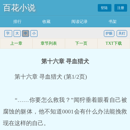
百花小说
登陆
注册
排行
收藏
阅读记录
书架
字:
大
中
小
护眼
关灯
上一章
章节列表
下一页
TXT下载
第十六章 寻血猎犬
第十六章 寻血猎犬 (第1/2页)
“……你要怎么救我？”闻狩垂着眼看自己被
腐蚀的躯体，他不知道0001会有什么办法能挽救
现在这样的自己。