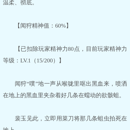
温柔、彻底。
【闻狩精神值：60%】
【已扣除玩家精神力80点，目前玩家精神力
等级：LV.1（15/200）】
闻狩“噗”地一声从喉咙里呕出黑血来，喷洒
在地上的黑血里夹杂着好几条在蠕动的欲骸蛆。
裴玉见此，立即用菜刀将那几条蛆虫拍死在