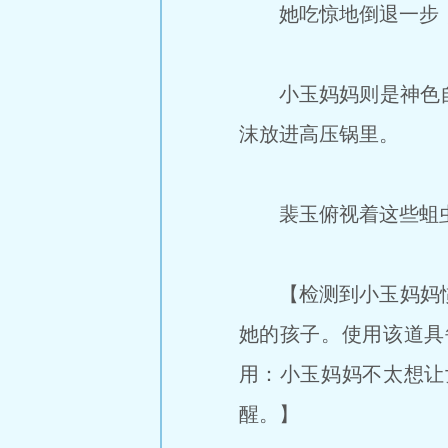
她吃惊地倒退一步，下
小玉妈妈则是神色自
沫放进高压锅里。
裴玉俯视着这些蛆虫
【检测到小玉妈妈惯用
她的孩子。使用该道具
用：小玉妈妈不太想让
醒。】