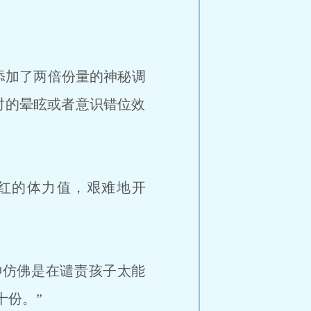
加了两倍份量的神秘调
时的晕眩或者意识错位效
红的体力值，艰难地开
仿佛是在谴责孩子太能
十份。”