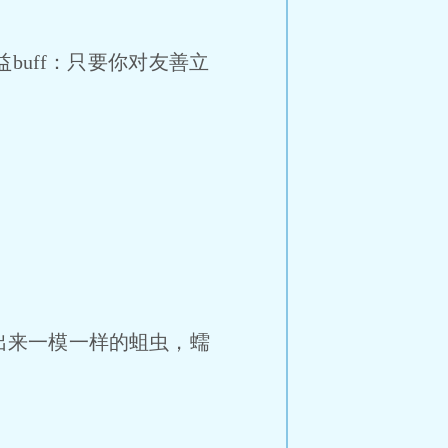
uff：只要你对友善立
来一模一样的蛆虫，蠕