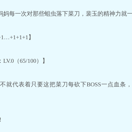
妈每一次对那些蛆虫落下菜刀，裴玉的精神力就一
+1+1+1】
0（65/100）】
就代表着只要这把菜刀每砍下BOSS一点血条，
！