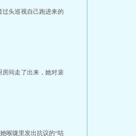
过头巡视自己跑进来的
房间走了出来，她对裴
”
她喉咙里发出抗议的“咕