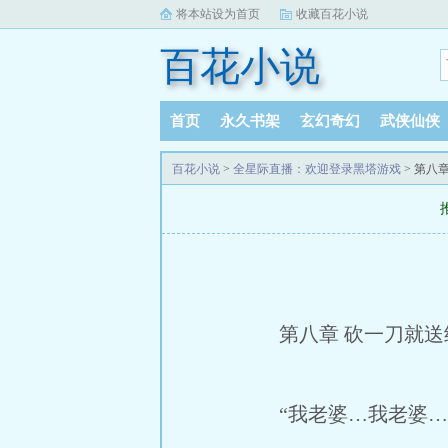
将本站设为首页
收藏百花小说
百花小说
首页
永久书架
玄幻奇幻
武侠仙侠
百花小说
>
全星际直播：欢迎登录黑塔游戏
> 第八
第八章 砍一刀就送经验
“我老婆…我老婆…在