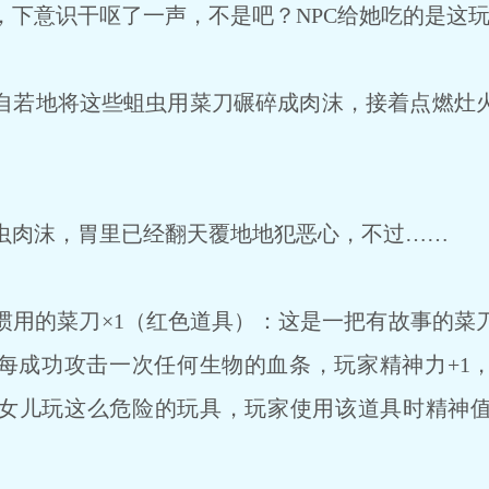
意识干呕了一声，不是吧？NPC给她吃的是这玩
若地将这些蛆虫用菜刀碾碎成肉沫，接着点燃灶火
肉沫，胃里已经翻天覆地地犯恶心，不过……
的菜刀×1（红色道具）：这是一把有故事的菜
每成功攻击一次任何生物的血条，玩家精神力+1
女儿玩这么危险的玩具，玩家使用该道具时精神