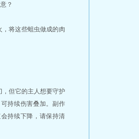
意？
，将这些蛆虫做成的肉
刀，但它的主人想要守护
，可持续伤害叠加。副作
值会持续下降，请保持清