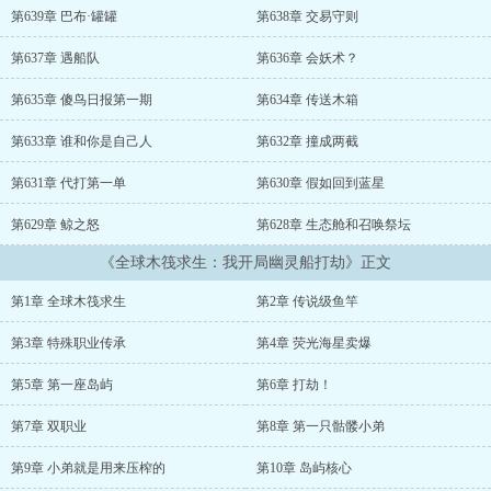
第639章 巴布·罐罐
第638章 交易守则
第637章 遇船队
第636章 会妖术？
第635章 傻鸟日报第一期
第634章 传送木箱
第633章 谁和你是自己人
第632章 撞成两截
第631章 代打第一单
第630章 假如回到蓝星
第629章 鲸之怒
第628章 生态舱和召唤祭坛
《全球木筏求生：我开局幽灵船打劫》正文
第1章 全球木筏求生
第2章 传说级鱼竿
第3章 特殊职业传承
第4章 荧光海星卖爆
第5章 第一座岛屿
第6章 打劫！
第7章 双职业
第8章 第一只骷髅小弟
第9章 小弟就是用来压榨的
第10章 岛屿核心