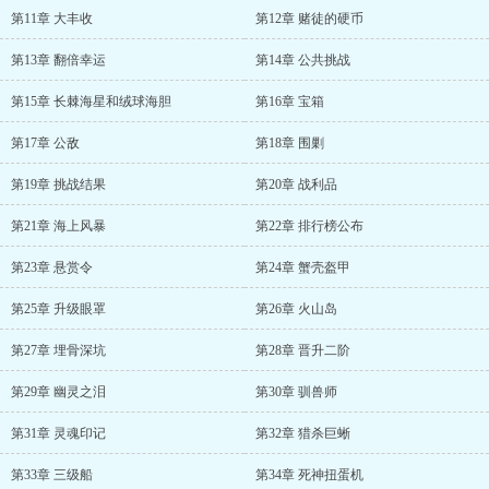
第11章 大丰收
第12章 赌徒的硬币
第13章 翻倍幸运
第14章 公共挑战
第15章 长棘海星和绒球海胆
第16章 宝箱
第17章 公敌
第18章 围剿
第19章 挑战结果
第20章 战利品
第21章 海上风暴
第22章 排行榜公布
第23章 悬赏令
第24章 蟹壳盔甲
第25章 升级眼罩
第26章 火山岛
第27章 埋骨深坑
第28章 晋升二阶
第29章 幽灵之泪
第30章 驯兽师
第31章 灵魂印记
第32章 猎杀巨蜥
第33章 三级船
第34章 死神扭蛋机