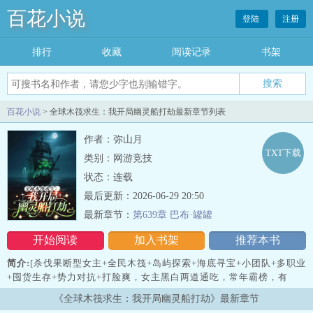
百花小说
登陆
注册
排行
收藏
阅读记录
书架
百花小说
> 全球木筏求生：我开局幽灵船打劫最新章节列表
作者：弥山月
TXT下载
类别：网游竞技
状态：连载
最后更新：2026-06-29 20:50
最新章节：
第639章 巴布·罐罐
开始阅读
加入书架
推荐本书
简介:
[杀伐果断型女主+全民木筏+岛屿探索+海底寻宝+小团队+多职业
+囤货生存+势力对抗+打脸爽，女主黑白两道通吃，常年霸榜，有
CP，辅助型男主]\n\n凌初一睁眼，便已进入全民木筏求生游戏。
《全球木筏求生：我开局幽灵船打劫》最新章节
\n开局盲盒抽到…