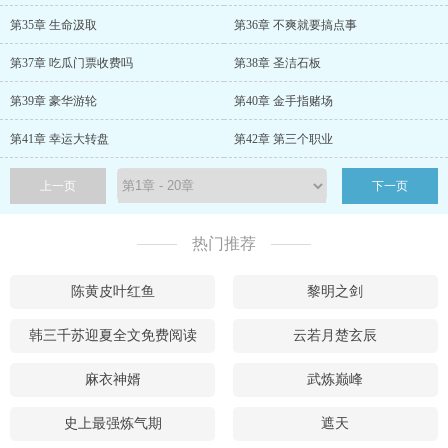
第35章 生命汲取
第36章 不爽就要搞点事
第37章 吃瓜门票收费吗
第38章 圣洁石板
第39章 豪华游轮
第40章 金手指赌场
第41章 幸运大转盘
第42章 第三个职业
上一页
下一页
热门推荐
陈黄皮叶红鱼
黎明之剑
韩三千苏迎夏全文免费阅读
云若月楚玄辰
麻衣神婿
武炼巅峰
史上最强炼气期
遮天