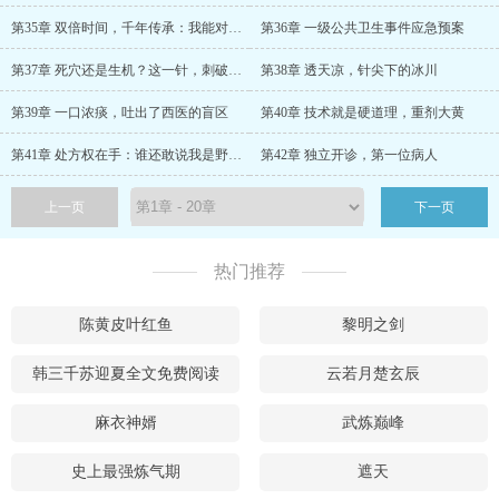
第35章 双倍时间，千年传承：我能对话孙思邈？
第36章 一级公共卫生事件应急预案
第37章 死穴还是生机？这一针，刺破阴阳两界！
第38章 透天凉，针尖下的冰川
第39章 一口浓痰，吐出了西医的盲区
第40章 技术就是硬道理，重剂大黄
第41章 处方权在手：谁还敢说我是野路子？
第42章 独立开诊，第一位病人
上一页
下一页
热门推荐
陈黄皮叶红鱼
黎明之剑
韩三千苏迎夏全文免费阅读
云若月楚玄辰
麻衣神婿
武炼巅峰
史上最强炼气期
遮天