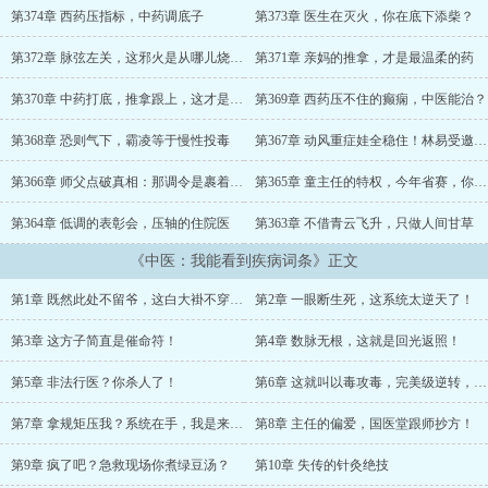
第374章 西药压指标，中药调底子
第373章 医生在灭火，你在底下添柴？
第372章 脉弦左关，这邪火是从哪儿烧起来的？
第371章 亲妈的推拿，才是最温柔的药
第370章 中药打底，推拿跟上，这才是内服外治联合！
第369章 西药压不住的癫痫，中医能治？
第368章 恐则气下，霸凌等于慢性投毒
第367章 动风重症娃全稳住！林易受邀出席反霸凌大会
第366章 师父点破真相：那调令是裹着糖的封杀令
第365章 童主任的特权，今年省赛，你去！
第364章 低调的表彰会，压轴的住院医
第363章 不借青云飞升，只做人间甘草
《中医：我能看到疾病词条》正文
第1章 既然此处不留爷，这白大褂不穿也罢
第2章 一眼断生死，这系统太逆天了！
第3章 这方子简直是催命符！
第4章 数脉无根，这就是回光返照！
第5章 非法行医？你杀人了！
第6章 这就叫以毒攻毒，完美级逆转，掉落古籍残页！
第7章 拿规矩压我？系统在手，我是来刷怪的！
第8章 主任的偏爱，国医堂跟师抄方！
第9章 疯了吧？急救现场你煮绿豆汤？
第10章 失传的针灸绝技