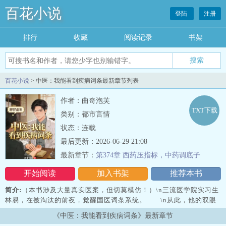
百花小说
登陆
注册
排行
收藏
阅读记录
书架
百花小说
> 中医：我能看到疾病词条最新章节列表
作者：曲奇泡芙
TXT下载
类别：都市言情
状态：连载
最后更新：2026-06-29 21:08
最新章节：
第374章 西药压指标，中药调底子
开始阅读
加入书架
推荐本书
简介:
（本书涉及大量真实医案，但切莫模仿！）\n三流医学院实习生
林易，在被淘汰的前夜，觉醒国医词条系统。 \n从此，他的双眼
成了最精准的人体扫描仪！\n蓝条为轻，黄条为缓，红条要命！
《中医：我能看到疾病词条》最新章节
\n别人看病靠化验单，他…