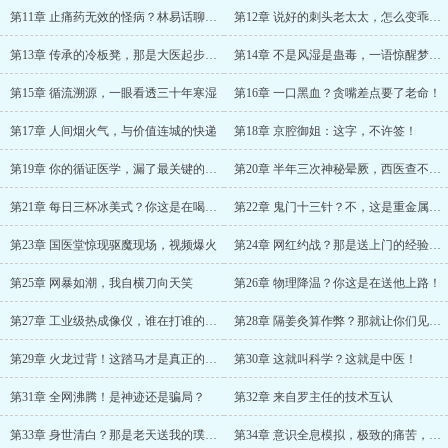
第11章 止痛药无效的怪病？林易话聊十分钟解决！
第12章 说好的刺头老太太，怎么变乖了？
第13章 传承的冷板凳，那是大医起步的地方
第14章 不是风湿是蛊毒，一语惊醒梦中人！
第15章 循流溯源，一眼看透三十年寒湿
第16章 一口黑血？贪嘴差点要了老命！
第17章 人间烟火气，与价值连城的快递
第18章 京腔御姐：这字，不许签！
第19章 你的循证医学，漏了最关键的一环
第20章 半年三次神秘晕厥，西医查不出病？
第21章 每日三杯冰美式？你这是在喝毒药！
第22章 鬼门十三针？不，这是重金属解毒现场！
第23章 国医堂惊现驱魔现场，视频爆火
第24章 网红约战？那是送上门的经验包！
第25章 网暴如潮，我自横刀向天笑
第26章 物理降温？你这是在送他上路！
第27章 工业级热成像仪，谁在打谁的脸？
第28章 隔姜灸算作弊？那就让你们见识什么是针下火！
第29章 火龙过背！这踏马才是真正的烧山火
第30章 这就叫科学？这就是中医！
第31章 全网沸腾！是神迹还是骗局？
第32章 来自罗主任的技术互认
第33章 身世清白？那是老天送我的璞玉！
第34章 意识全息模拟，极致的痛苦，却是唯一的救赎