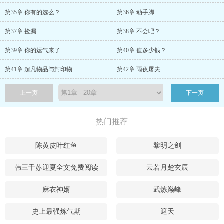
第35章 你有的选么？
第36章 动手脚
第37章 捡漏
第38章 不会吧？
第39章 你的运气来了
第40章 值多少钱？
第41章 超凡物品与封印物
第42章 雨夜屠夫
上一页
下一页
热门推荐
陈黄皮叶红鱼
黎明之剑
韩三千苏迎夏全文免费阅读
云若月楚玄辰
麻衣神婿
武炼巅峰
史上最强炼气期
遮天