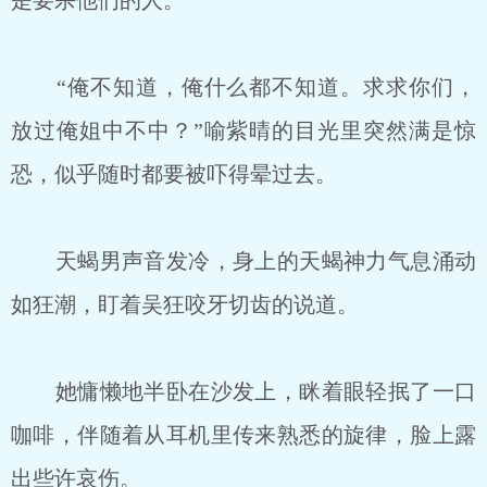
是要杀他们的人。
“俺不知道，俺什么都不知道。求求你们，
放过俺姐中不中？”喻紫晴的目光里突然满是惊
恐，似乎随时都要被吓得晕过去。
天蝎男声音发冷，身上的天蝎神力气息涌动
如狂潮，盯着吴狂咬牙切齿的说道。
她慵懒地半卧在沙发上，眯着眼轻抿了一口
咖啡，伴随着从耳机里传来熟悉的旋律，脸上露
出些许哀伤。