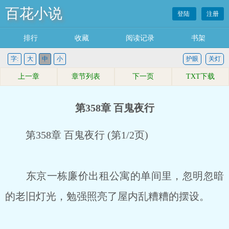
百花小说
登陆
注册
排行
收藏
阅读记录
书架
字:
大
中
小
护眼
关灯
上一章
章节列表
下一页
TXT下载
第358章 百鬼夜行
第358章 百鬼夜行 (第1/2页)
东京一栋廉价出租公寓的单间里，忽明忽暗
的老旧灯光，勉强照亮了屋内乱糟糟的摆设。